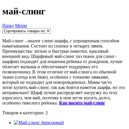
май-слинг
Назад
Меню
Май-слинг - аналог слинг-шарфа, с упрощенным способом
наматывания. Состоит из спинки и четырех лямок.
Преимущества: легкие и быстрые намотки, красивый
внешний вид. Шарфовый май-слинг (из ткани для слинг-
шарфов) подходит для ношения ребенка
от рождения, л
учше
облегает малыша и обеспечивает поддержку его
позвоночнику. В этом отличие от май-слинга из обычной
ткани (ситца или бязи), особенно с тонкими лямками,
который не подходит для новорожденных. Мамы часто
хотят
купить май-слинг
, так как боятся намоток шарфа, но это
неправильно! Шарф лучше распределяет нагрузку по телу
взрослого, чем май, поэтому в нем легче носить долго,
особенно тяжелого ребенка.
Как носить май-слинг
Товаров в категории: 2