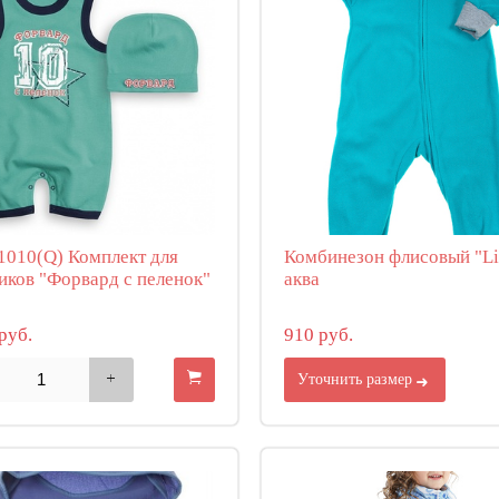
010(Q) Комплект для
Комбинезон флисовый "Li
иков "Форвард с пеленок"
аква
руб.
910 руб.
Уточнить размер