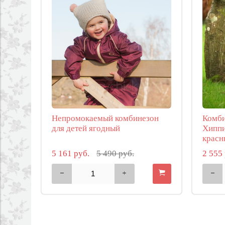
Непромокаемый комбинезон
Комби
для детей ягодный
Хиппи
красн
5 161 руб.
5 490 руб.
2 555