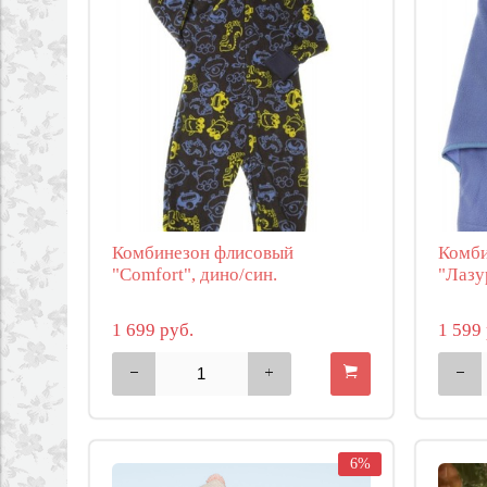
Комбинезон флисовый
Комби
"Comfort", дино/син.
"Лазу
1 699 руб.
1 599 
6%