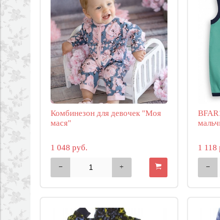
Комбинезон для девочек "Моя
BFAR1
мася"
мальч
1 048 руб.
1 118 