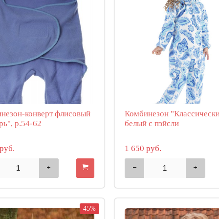
незон-конверт флисовый
Комбинезон "Классическ
рь", р.54-62
белый с пэйсли
руб.
1 650 руб.
45%