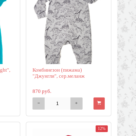
ght",
Комбинезон (пижама)
"Джунгли", сер.меланж
870 руб.
12%