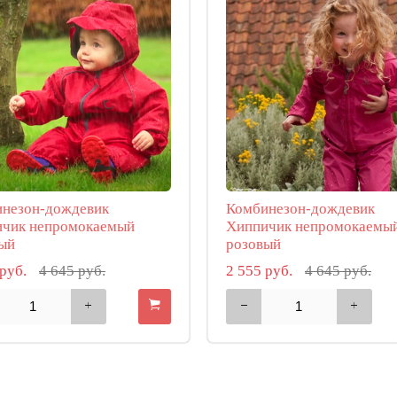
незон-дождевик
Комбинезон-дождевик
чик непромокаемый
Хиппичик непромокаемы
ый
розовый
 руб.
4 645 руб.
2 555 руб.
4 645 руб.