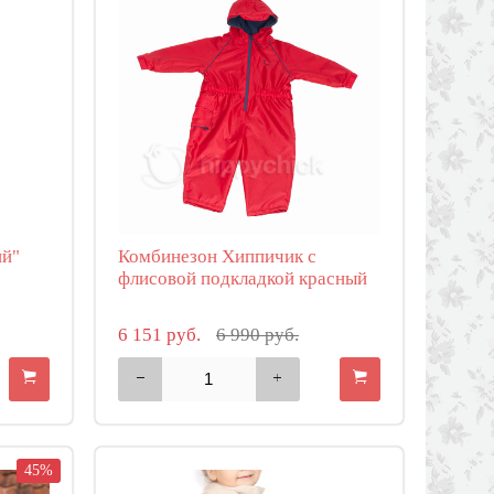
ий"
Комбинезон Хиппичик с
флисовой подкладкой красный
6 151 руб.
6 990 руб.
45%