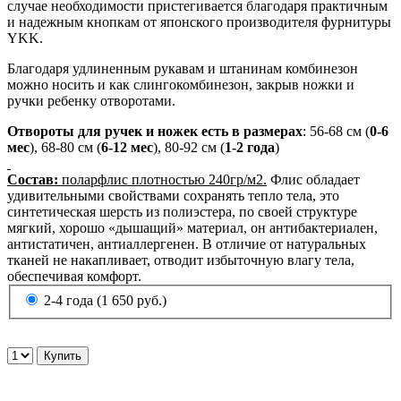
случае необходимости пристегивается благодаря практичным
и надежным кнопкам от японского производителя фурнитуры
YKK.
Благодаря удлиненным рукавам и штанинам комбинезон
можно носить и как слингокомбинезон, закрыв ножки и
ручки ребенку отворотами.
Отвороты для ручек и ножек есть в размерах
: 56-68 см (
0-6
мес
), 68-80 см (
6-12 мес
), 80-92 см (
1-2 года
)
Состав:
поларфлис плотностью 240гр/м2.
Флис обладает
удивительными свойствами сохранять тепло тела, это
синтетическая шерсть из полиэстера, по своей структуре
мягкий, хорошо «дышащий» материал, он антибактериален,
антистатичен, антиаллергенен. В отличие от натуральных
тканей не накапливает, отводит избыточную влагу тела,
обеспечивая комфорт.
2-4 года (1 650 руб.)