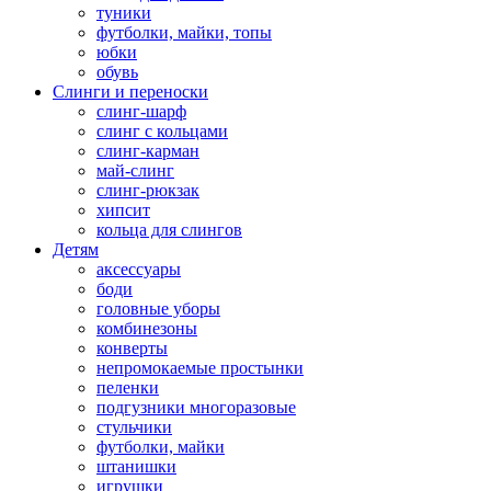
туники
футболки, майки, топы
юбки
обувь
Слинги и переноски
слинг-шарф
слинг с кольцами
слинг-карман
май-слинг
слинг-рюкзак
хипсит
кольца для слингов
Детям
аксессуары
боди
головные уборы
комбинезоны
конверты
непромокаемые простынки
пеленки
подгузники многоразовые
стульчики
футболки, майки
штанишки
игрушки