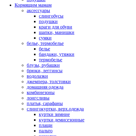
Кормящим мамам
аксессуары
слингобусы
подушки
краги для обуви
шапки, манишки
сумки
белье, термобелье
белье
бандажи, утяжки
термобелье
блузы, рубашки
брюки, леггинсы
водолазки
джемпера, толстовки
домашняя одежда
комбинезоны
лонгсливы
платья, сарафаны
слингокуртки, верх.одежда
куртки зимние
куртки демисезонные
плащи
пальто