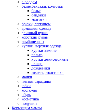
в роддом
белье,бандажи, колготки
белье
бандажи
колготки
брюки, леггинсы
домашняя одежда
длинный рукав
короткий рукав
комбинезоны
куртки, верхняя одежда
куртки зимние
пальто
куртки демисезонные
плащи
дождевики
жилеты, толстовки
майки
платья, сарафаны
юбки
костюмы
обувь
косметика
подушки
Кормящим мамам