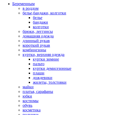
Беременным
в роддом
белье,бандажи, колготки
белье
бандажи
колготки
брюки, леггинсы
домашняя одежда
длинный рукав
короткий рукав
комбинезоны
куртки, верхняя одежда
куртки зимние
пальто
куртки демисезонные
плащи
дождевики
жилеты, толстовки
майки
платья, сарафаны
юбки
костюмы
обувь
косметика
подушки