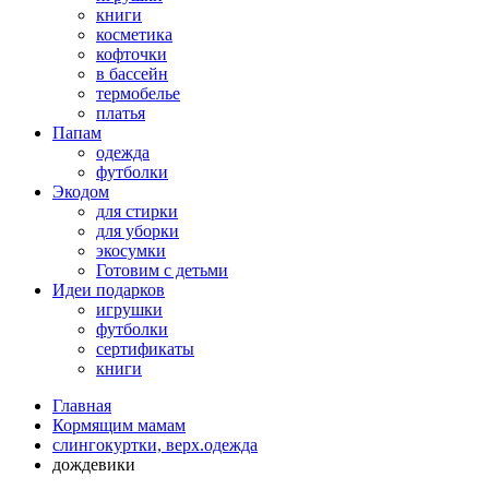
книги
косметика
кофточки
в бассейн
термобелье
платья
Папам
одежда
футболки
Экодом
для стирки
для уборки
экосумки
Готовим с детьми
Идеи подарков
игрушки
футболки
сертификаты
книги
Главная
Кормящим мамам
слингокуртки, верх.одежда
дождевики