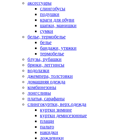
аксессуары
слингобусы
подушки
краги для обуви
шапки, манишки
сумки
белье, термобелье
белье
бандажи, утяжки
термобелье
блузы, рубашки
брюки, леггинсы
водолазки
джемпера, толстовки
домашняя одежда
комбинезоны
лонгсливы
платья, сарафаны
слингокуртки, верх.одежда
куртки зимние
куртки демисезонные
плащи
пальто
накидки
дождевики