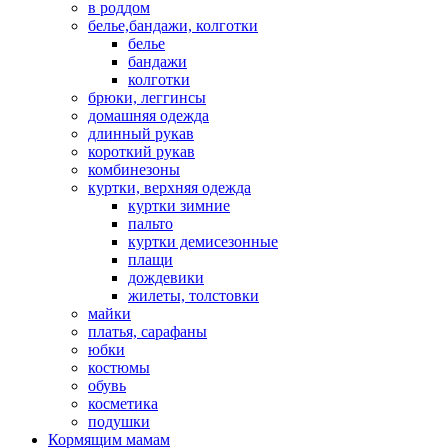
в роддом
белье,бандажи, колготки
белье
бандажи
колготки
брюки, леггинсы
домашняя одежда
длинный рукав
короткий рукав
комбинезоны
куртки, верхняя одежда
куртки зимние
пальто
куртки демисезонные
плащи
дождевики
жилеты, толстовки
майки
платья, сарафаны
юбки
костюмы
обувь
косметика
подушки
Кормящим мамам