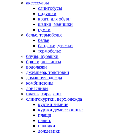
аксессуары
слингобусы
подушки
краги для обуви
шапки, манишки
сумки
белье, термобелье
белье
бандажи, утяжки
термобелье
блузы, рубашки
брюки, леггинсы
водолазки
джемпера, толстовки
домашняя одежда
комбинезоны
лонгсливы
платья, сарафаны
слингокуртки, верх.одежда
куртки зимние
куртки демисезонные
плащи
пальто
накидки
дождевики