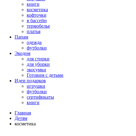
книги
косметика
кофточки
в бассейн
термобелье
платья
Папам
одежда
футболки
Экодом
для стирки
для уборки
экосумки
Готовим с детьми
Идеи подарков
игрушки
футболки
сертификаты
книги
Главная
Детям
косметика