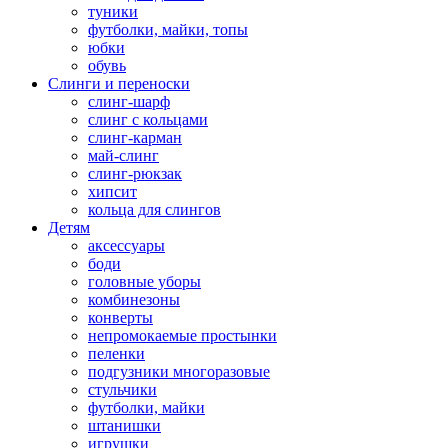
туники
футболки, майки, топы
юбки
обувь
Слинги и переноски
слинг-шарф
слинг с кольцами
слинг-карман
май-слинг
слинг-рюкзак
хипсит
кольца для слингов
Детям
аксессуары
боди
головные уборы
комбинезоны
конверты
непромокаемые простынки
пеленки
подгузники многоразовые
стульчики
футболки, майки
штанишки
игрушки