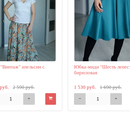
"Винтаж" апельсин с
Юбка-миди "Шесть лепес
бирюзовая
 руб.
2 590 руб.
1 530 руб.
1 690 руб.