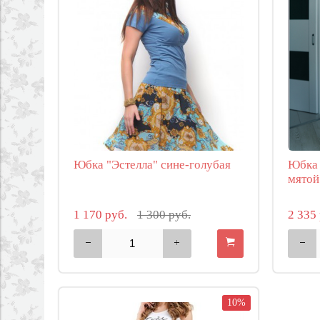
Юбка "Эстелла" сине-голубая
Юбка 
мятой
1 170 руб.
1 300 руб.
2 335
10%