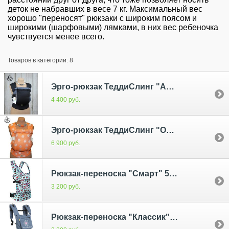
деток не набравших в весе 7 кг. Максимальный вес
хорошо "переносят" рюкзаки с широким поясом и
широкими (шарфовыми) лямками, в них вес ребеночка
чувствуется менее всего.
Товаров в категории: 8
Эрго-рюкзак ТеддиСлинг "Аврора" серый без кармана
4 400 руб.
Эрго-рюкзак ТеддиСлинг "Оранжевые совы"
6 900 руб.
Рюкзак-переноска "Смарт" 512 (ss17)
3 200 руб.
Рюкзак-переноска "Классик" Rz225