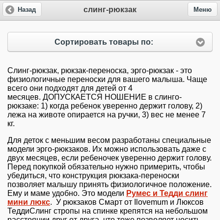
слинг-рюкзак
Назад
Меню
Сортировать товары по:
Слинг-рюкзак, рюкзак-переноска, эрго-рюкзак - это
физиологичные переноски для вашего малыша. Чаще
всего они подходят для детей от 4
месяцев.
ДОПУСКАЕТСЯ НОШЕНИЕ в слинго-
рюкзаке:
1) когда ребенок уверенно держит голову,
2)
лежа на животе опирается на ручки,
3) вес не менее 7
кг.
Для деток с меньшим весом разработаны специальные
модели эрго-рюкзаков. Их можно использовать даже с
двух месяцев, если ребеночек уверенно держит голову.
Перед покупкой обязательно нужно примерить, чтобы
убедиться, что конструкция рюкзака-переноски
позволяет малышу принять физиологичное положение.
Ему и маме удобно. Это модели
Румес и Тедди слинг
мини люкс
. У рюкзаков Смарт от Ilovemum и Люксов
ТеддиСлинг стропы на спинке крепятся на небольшом
расстоянии друг от друга, что тоже позволяет носить