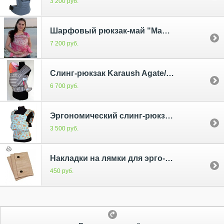
3 200 руб.
Шарфовый рюкзак-май "Малиновые пейсли"
7 200 руб.
Слинг-рюкзак Karaush Agate/Adel First Snow (бел)
6 700 руб.
Эргономический слинг-рюкзак Амаеру Валенсия
3 500 руб.
Накладки на лямки для эрго-рюкзака
450 руб.