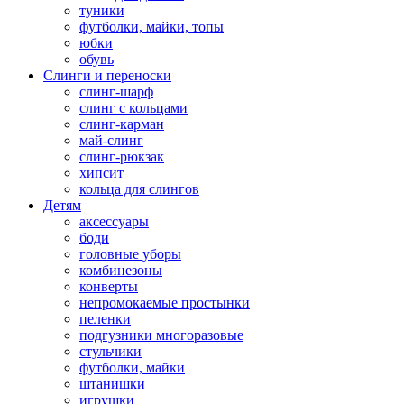
туники
футболки, майки, топы
юбки
обувь
Слинги и переноски
слинг-шарф
слинг с кольцами
слинг-карман
май-слинг
слинг-рюкзак
хипсит
кольца для слингов
Детям
аксессуары
боди
головные уборы
комбинезоны
конверты
непромокаемые простынки
пеленки
подгузники многоразовые
стульчики
футболки, майки
штанишки
игрушки