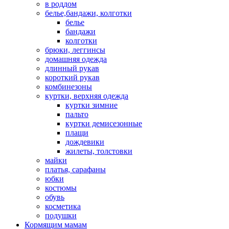
в роддом
белье,бандажи, колготки
белье
бандажи
колготки
брюки, леггинсы
домашняя одежда
длинный рукав
короткий рукав
комбинезоны
куртки, верхняя одежда
куртки зимние
пальто
куртки демисезонные
плащи
дождевики
жилеты, толстовки
майки
платья, сарафаны
юбки
костюмы
обувь
косметика
подушки
Кормящим мамам