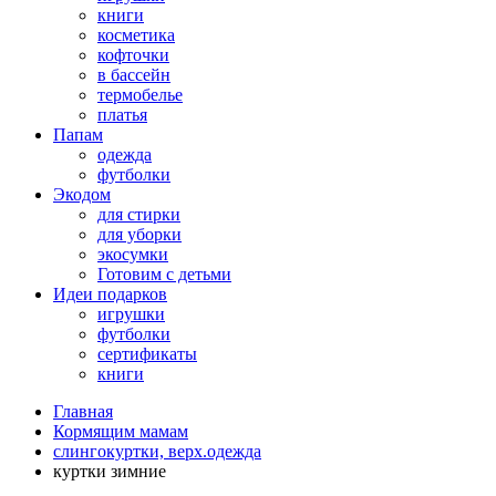
книги
косметика
кофточки
в бассейн
термобелье
платья
Папам
одежда
футболки
Экодом
для стирки
для уборки
экосумки
Готовим с детьми
Идеи подарков
игрушки
футболки
сертификаты
книги
Главная
Кормящим мамам
слингокуртки, верх.одежда
куртки зимние