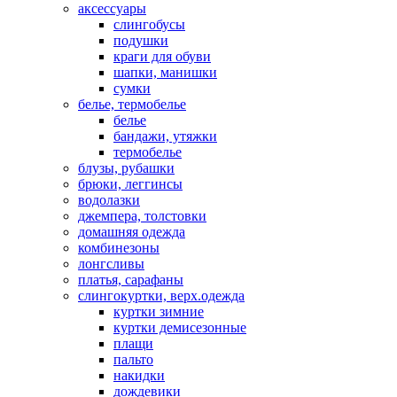
аксессуары
слингобусы
подушки
краги для обуви
шапки, манишки
сумки
белье, термобелье
белье
бандажи, утяжки
термобелье
блузы, рубашки
брюки, леггинсы
водолазки
джемпера, толстовки
домашняя одежда
комбинезоны
лонгсливы
платья, сарафаны
слингокуртки, верх.одежда
куртки зимние
куртки демисезонные
плащи
пальто
накидки
дождевики