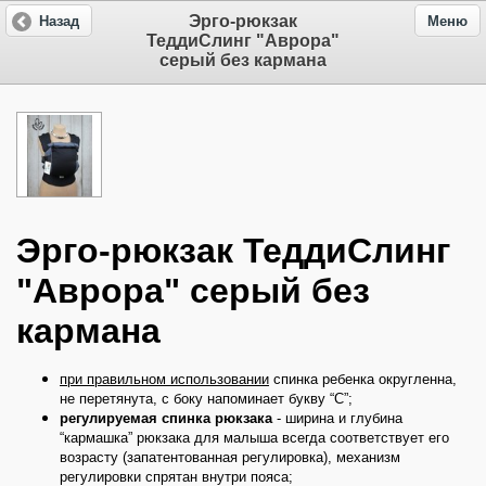
Эрго-рюкзак
Назад
Меню
ТеддиСлинг "Аврора"
серый без кармана
Эрго-рюкзак ТеддиСлинг
"Аврора" серый без
кармана
при правильном использовании
спинка ребенка округленна,
не перетянута, с боку напоминает букву “С”;
регулируемая спинка рюкзака
- ширина и глубина
“кармашка” рюкзака для малыша всегда соответствует его
возрасту (запатентованная регулировка), м
еханизм
регулировки спрятан внутри пояса;