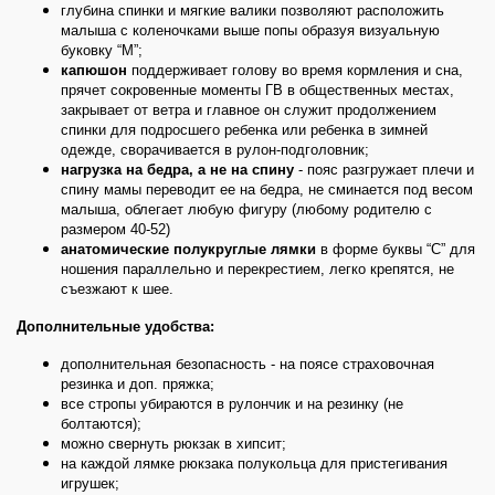
глубина спинки и мягкие валики позволяют расположить
малыша с коленочками выше попы образуя визуальную
буковку “М”;
капюшон
поддерживает голову во время кормления и сна,
прячет сокровенные моменты ГВ в общественных местах,
закрывает от ветра и главное он служит продолжением
спинки для подросшего ребенка или ребенка в зимней
одежде, сворачивается в рулон-подголовник;
нагрузка на бедра, а не на спину
- пояс разгружает плечи и
спину мамы переводит ее на бедра, не сминается под весом
малыша, облегает любую фигуру (любому родителю с
размером 40-52)
анатомические полукруглые лямки
в форме буквы “С” для
ношения параллельно и перекрестием, легко крепятся, не
съезжают к шее.
Дополнительные удобства:
дополнительная безопасность - на поясе страховочная
резинка и доп. пряжка;
все стропы убираются в рулончик и на резинку (не
болтаются);
можно свернуть рюкзак в хипсит;
на каждой лямке рюкзака полукольца для пристегивания
игрушек;