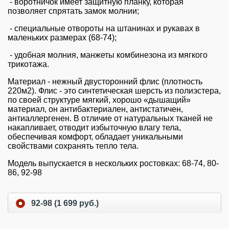
- в
оротничок имеет защитную планку, которая
позволяет спрятать замок молнии;
- специальные отвороты на штанинах и рукавах в
маленьких размерах (68-74);
- удобная молния,
манжеты комбинезона из мягкого
трикотажа.
Материал - нежный двусторонний флис (
плотность
220м2
). Флис - это синтетическая шерсть из полиэстера,
по своей структуре мягкий, хорошо «дышащий»
материал, он антибактериален, антистатичен,
антиаллергенен. В отличие от натуральных тканей не
накапливает, отводит избыточную влагу тела,
обеспечивая комфорт,
обладает уникальными
свойствами сохранять тепло тела.
Модель выпускается в нескольких ростовках: 68-74, 80-
86, 92-98
92-98 (1 699 руб.)