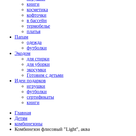
книги
косметика
кофточки
в бассейн
термобелье
платья
Папам
одежда
футболки
Экодом
для стирки
для уборки
экосумки
Готовим с детьми
Идеи подарков
игрушки
футболки
сертификаты
книги
Главная
Детям
комбинезоны
Комбинезон флисовый "Light", аква