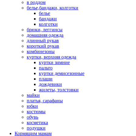
в роддом
белье,бандажи, колготки
белье
бандажи
колготки
брюки, леггинсы
домашняя одежда
длинный рукав
короткий рукав
комбинезоны
куртки, верхняя одежда
куртки зимние
пальто
куртки демисезонные
плащи
дождевики
жилеты, толстовки
майки
платья, сарафаны
юбки
костюмы
обувь
косметика
подушки
Кормящим мамам