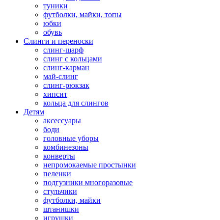
туники
футболки, майки, топы
юбки
обувь
Слинги и переноски
слинг-шарф
слинг с кольцами
слинг-карман
май-слинг
слинг-рюкзак
хипсит
кольца для слингов
Детям
аксессуары
боди
головные уборы
комбинезоны
конверты
непромокаемые простынки
пеленки
подгузники многоразовые
стульчики
футболки, майки
штанишки
игрушки