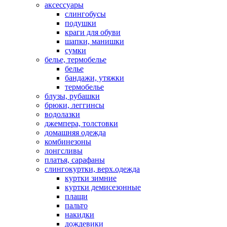
аксессуары
слингобусы
подушки
краги для обуви
шапки, манишки
сумки
белье, термобелье
белье
бандажи, утяжки
термобелье
блузы, рубашки
брюки, леггинсы
водолазки
джемпера, толстовки
домашняя одежда
комбинезоны
лонгсливы
платья, сарафаны
слингокуртки, верх.одежда
куртки зимние
куртки демисезонные
плащи
пальто
накидки
дождевики