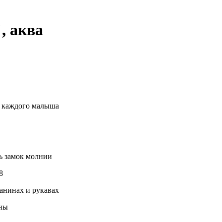
, аква
у каждого малыша
ть замок молнии
8
танинах и рукавах
бны