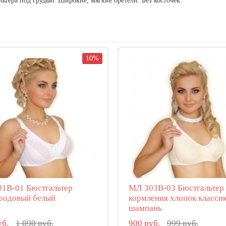
льтера под грудью. Широкие, мягкие бретели. Без косточек.
10%
1В-01 Бюстгальтер
МЛ 303В-03 Бюстгальтер 
родовый белый
кормления хлопок класси
шампань
уб.
1 090 руб.
900 руб.
999 руб.