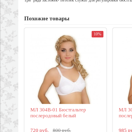
Три ряда застежек- петелек служат для регулировки бюстга
Похожие товары
10%
МЛ 304В-01 Бюстгальтер
МЛ 30
послеродовый белый
после
720 руб.
800 руб.
985 р