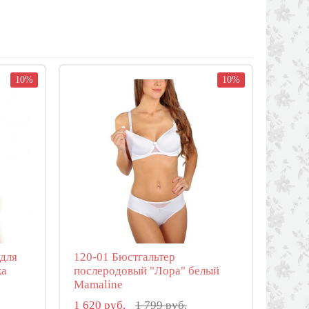
10%
10%
для
120-01 Бюстгальтер
ка
послеродовый "Лора" белый
Mamaline
1 620 руб.
1 799 руб.