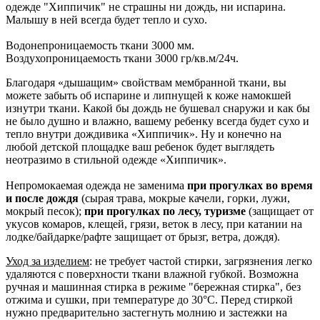
одежде "Хиппичик" не страшны ни дождь, ни испарина.
Малышу в ней всегда будет тепло и сухо.
Водонепроницаемость ткани 3000 мм.
Воздухопроницаемость ткани 3000 гр/кв.м/24ч.
Благодаря «дышащим» свойствам мембранной ткани, вы
можете забыть об испарине и липнущей к коже намокшей
изнутри ткани. Какой бы дождь не бушевал снаружи и как бы
не было душно и влажно, вашему ребенку всегда будет сухо и
тепло внутри дождивика «Хиппичик». Ну и конечно на
любой детской площадке ваш ребенок будет выглядеть
неотразимо в стильной одежде «Хиппичик».
Непромокаемая одежда не заменима
при прогулках во время
и после дождя
(сырая трава, мокрые качели, горки, лужи,
мокрый песок);
при прогулках по лесу, туризме
(защищает от
укусов комаров, клещей, грязи, веток в лесу, при катании на
лодке/байдарке/рафте защищает от брызг, ветра, дождя).
Уход за изделием
: не требует частой стирки, загрязнения легко
удаляются с поверхности ткани влажной губкой. Возможна
ручная и машинная стирка в режиме "бережная стирка", без
отжима и сушки, при температуре до 30°C. Перед стиркой
нужно предварительно застегнуть молнию и застежки на