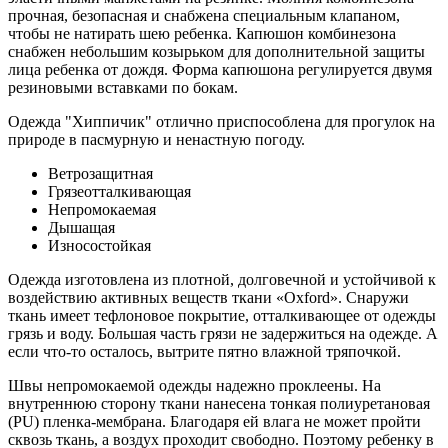
прочная, безопасная и снабжена специальным клапаном,
чтобы не натирать шею ребенка. Капюшон комбинезона
снабжен небольшим козырьком для дополнительной защиты
лица ребенка от дождя. Форма капюшона регулируется двумя
резиновыми вставками по бокам.
Одежда "Хиппичик" отлично приспособлена для прогулок на
природе в пасмурную и ненастную погоду.
Ветрозащитная
Грязеотталкивающая
Непромокаемая
Дышащая
Износостойкая
Одежда изготовлена из плотной, долговечной и устойчивой к
воздействию активных веществ ткани «Oxford». Снаружи
ткань имеет тефлоновое покрытие, отталкивающее от одежды
грязь и воду. Большая часть грязи не задержиться на одежде. А
если что-то осталось, вытрите пятно влажной тряпочкой.
Швы непромокаемой одежды надежно проклеены. На
внутреннюю сторону ткани нанесена тонкая полиуретановая
(PU) пленка-мембрана. Благодаря ей влага не может пройти
сквозь ткань, а воздух проходит свободно. Поэтому ребенку в