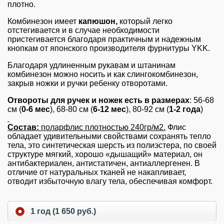
плотно.
Комбинезон
имеет
капюшон,
который легко
отстегивается и в случае необходимости
пристегивается благодаря практичным и надежным
кнопкам от японского производителя фурнитуры YKK.
Благодаря удлиненным рукавам и штанинам
комбинезон можно носить и как слингокомбинезон,
закрыв ножки и ручки ребенку отворотами.
Отвороты для ручек и ножек есть в размерах
: 56-68
см (
0-6 мес
), 68-80 см (
6-12 мес
), 80-92 см
(
1-2 года
)
Состав:
поларфлис плотностью 240гр/м2.
Флис
обладает удивительными свойствами сохранять тепло
тела, это синтетическая шерсть из полиэстера, по своей
структуре мягкий, хорошо «дышащий» материал, он
антибактериален, антистатичен, антиаллергенен. В
отличие от натуральных тканей не накапливает,
отводит избыточную влагу тела, обеспечивая комфорт.
1 год (1 650 руб.)