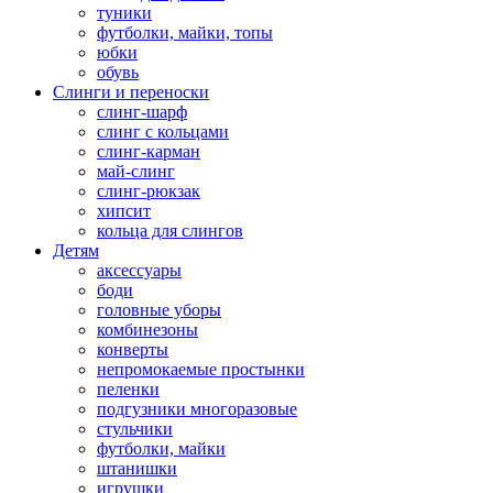
туники
футболки, майки, топы
юбки
обувь
Слинги и переноски
слинг-шарф
слинг с кольцами
слинг-карман
май-слинг
слинг-рюкзак
хипсит
кольца для слингов
Детям
аксессуары
боди
головные уборы
комбинезоны
конверты
непромокаемые простынки
пеленки
подгузники многоразовые
стульчики
футболки, майки
штанишки
игрушки