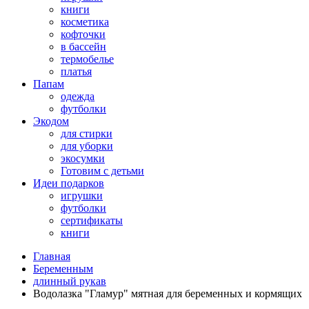
книги
косметика
кофточки
в бассейн
термобелье
платья
Папам
одежда
футболки
Экодом
для стирки
для уборки
экосумки
Готовим с детьми
Идеи подарков
игрушки
футболки
сертификаты
книги
Главная
Беременным
длинный рукав
Водолазка "Гламур" мятная для беременных и кормящих