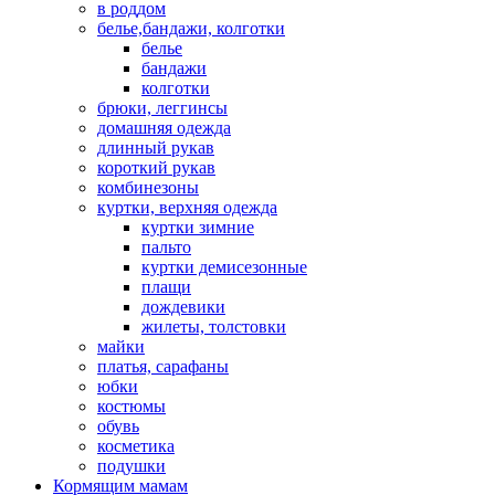
в роддом
белье,бандажи, колготки
белье
бандажи
колготки
брюки, леггинсы
домашняя одежда
длинный рукав
короткий рукав
комбинезоны
куртки, верхняя одежда
куртки зимние
пальто
куртки демисезонные
плащи
дождевики
жилеты, толстовки
майки
платья, сарафаны
юбки
костюмы
обувь
косметика
подушки
Кормящим мамам