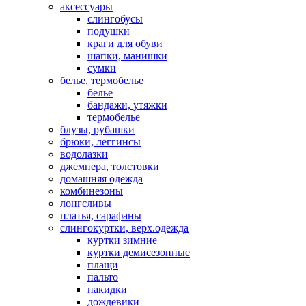
аксессуары
слингобусы
подушки
краги для обуви
шапки, манишки
сумки
белье, термобелье
белье
бандажи, утяжки
термобелье
блузы, рубашки
брюки, леггинсы
водолазки
джемпера, толстовки
домашняя одежда
комбинезоны
лонгсливы
платья, сарафаны
слингокуртки, верх.одежда
куртки зимние
куртки демисезонные
плащи
пальто
накидки
дождевики