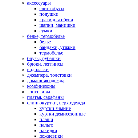
аксессуары
слингобусы
подушки
краги для обуви
шапки, манишки
сумки
белье, термобелье
белье
бандажи, утяжки
термобелье
блузы, рубашки
брюки, леггинсы
водолазки
джемпера, толстовки
домашняя одежда
комбинезоны
лонгсливы
платья, сарафаны
слингокуртки, верх.одежда
куртки зимние
куртки демисезонные
плащи
пальто
накидки
дождевики