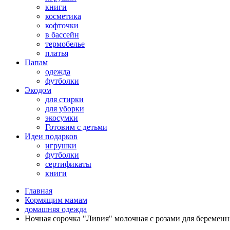
книги
косметика
кофточки
в бассейн
термобелье
платья
Папам
одежда
футболки
Экодом
для стирки
для уборки
экосумки
Готовим с детьми
Идеи подарков
игрушки
футболки
сертификаты
книги
Главная
Кормящим мамам
домашняя одежда
Ночная сорочка "Ливия" молочная с розами для беремен