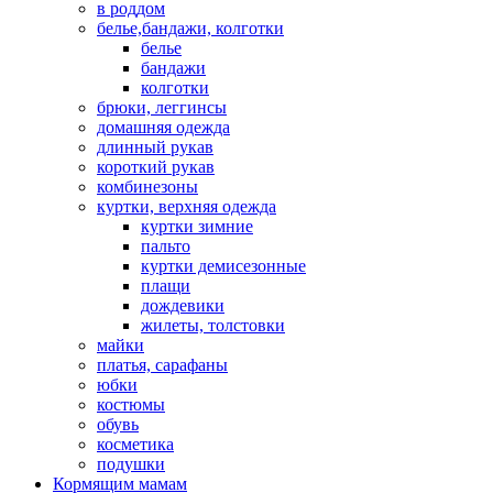
в роддом
белье,бандажи, колготки
белье
бандажи
колготки
брюки, леггинсы
домашняя одежда
длинный рукав
короткий рукав
комбинезоны
куртки, верхняя одежда
куртки зимние
пальто
куртки демисезонные
плащи
дождевики
жилеты, толстовки
майки
платья, сарафаны
юбки
костюмы
обувь
косметика
подушки
Кормящим мамам