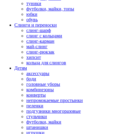
туники
футболки, майки, топы
юбки
обувь
Слинги и переноски
слинг-шарф
слинг с кольцами
слинг-карман
май-слинг
слинг-рюкзак
хипсит
кольца для слингов
Детям
аксессуары
боди
головные уборы
комбинезоны
конверты
непромокаемые простынки
пеленки
подгузники многоразовые
стульчики
футболки, майки
штанишки
игрушки