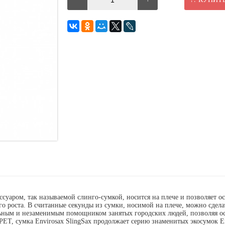
ссуаром, так называемой слинго-сумкой, носится на плече и позволяет 
о роста. В считанные секунды из сумки, носимой на плече, можно сделат
льным и незаменимым помощником занятых городских людей, позволяя ос
RPET, сумка
E
nvirosax
SlingSax продолжает серию знаменитых экосумок En