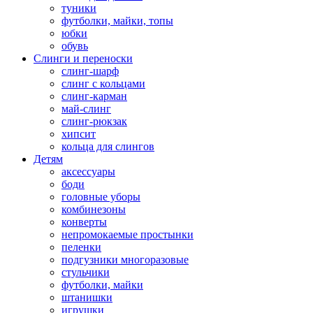
туники
футболки, майки, топы
юбки
обувь
Слинги и переноски
слинг-шарф
слинг с кольцами
слинг-карман
май-слинг
слинг-рюкзак
хипсит
кольца для слингов
Детям
аксессуары
боди
головные уборы
комбинезоны
конверты
непромокаемые простынки
пеленки
подгузники многоразовые
стульчики
футболки, майки
штанишки
игрушки