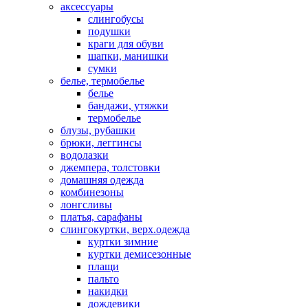
аксессуары
слингобусы
подушки
краги для обуви
шапки, манишки
сумки
белье, термобелье
белье
бандажи, утяжки
термобелье
блузы, рубашки
брюки, леггинсы
водолазки
джемпера, толстовки
домашняя одежда
комбинезоны
лонгсливы
платья, сарафаны
слингокуртки, верх.одежда
куртки зимние
куртки демисезонные
плащи
пальто
накидки
дождевики