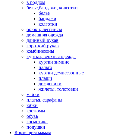
в роддом
белье,бандажи, колготки
белье
бандажи
колготки
брюки, леггинсы
домашняя одежда
длинный рукав
короткий рукав
комбинезоны
куртки, верхняя одежда
куртки зимние
пальто
куртки демисезонные
плащи
дождевики
жилеты, толстовки
майки
платья, сарафаны
юбки
костюмы
обувь
косметика
подушки
Кормящим мамам