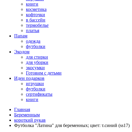
книги
косметика
кофточки
в бассейн
термобелье
платья
Папам
одежда
футболки
Экодом
для стирки
для уборки
экосумки
Готовим с детьми
Идеи подарков
игрушки
футболки
сертификаты
книги
Главная
Беременным
короткий рукав
Футболка "Латина" для беременных; цвет: т.синий (ss17)