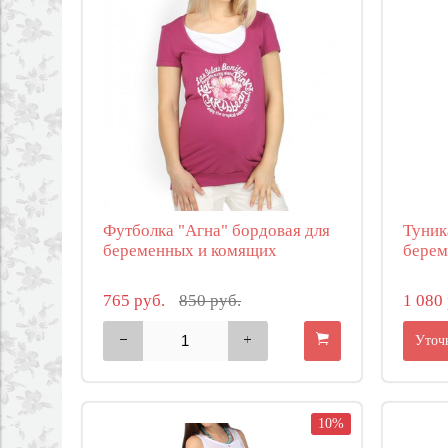
Футболка "Агна" бордовая для
Туник
беременных и комящих
бере
765 руб.
850 руб.
1 080
Уточ
10%