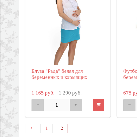
Блуза "Рада" белая для
Футбо
беременных и кормящих
берем
1 165 руб.
1 290 руб.
675 р
1
2