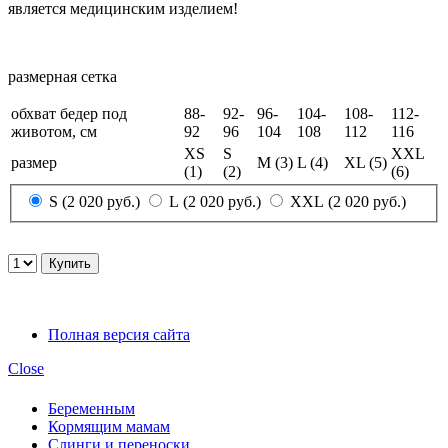
является медицинским изделием!
размерная сетка
обхват бедер под
88-
92-
96-
104-
108-
112-
животом, см
92
96
104
108
112
116
XS
S
XXL
размер
M (3)
L (4)
XL (5)
(1)
(2)
(6)
S (2 020 руб.)
L (2 020 руб.)
XXL (2 020 руб.)
Полная версия сайта
Close
Беременным
Кормящим мамам
Слинги и переноски