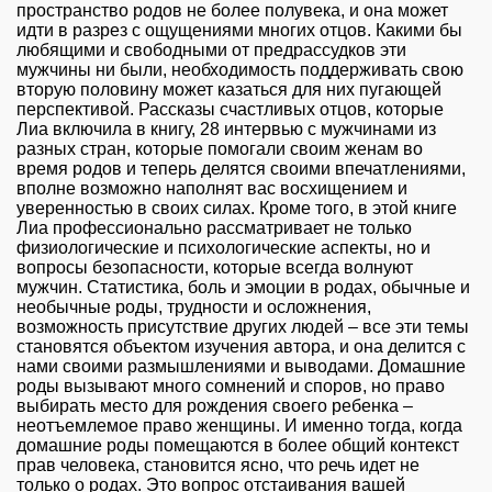
пространство родов не более полувека, и она может
идти в разрез с ощущениями многих отцов. Какими бы
любящими и свободными от предрассудков эти
мужчины ни были, необходимость поддерживать свою
вторую половину может казаться для них пугающей
перспективой. Рассказы счастливых отцов, которые
Лиа включила в книгу, 28 интервью с мужчинами из
разных стран, которые помогали своим женам во
время родов и теперь делятся своими впечатлениями,
вполне возможно наполнят вас восхищением и
уверенностью в своих силах. Кроме того, в этой книге
Лиа профессионально рассматривает не только
физиологические и психологические аспекты, но и
вопросы безопасности, которые всегда волнуют
мужчин. Статистика, боль и эмоции в родах, обычные и
необычные роды, трудности и осложнения,
возможность присутствие других людей – все эти темы
становятся объектом изучения автора, и она делится с
нами своими размышлениями и выводами. Домашние
роды вызывают много сомнений и споров, но право
выбирать место для рождения своего ребенка –
неотъемлемое право женщины. И именно тогда, когда
домашние роды помещаются в более общий контекст
прав человека, становится ясно, что речь идет не
только о родах. Это вопрос отстаивания вашей