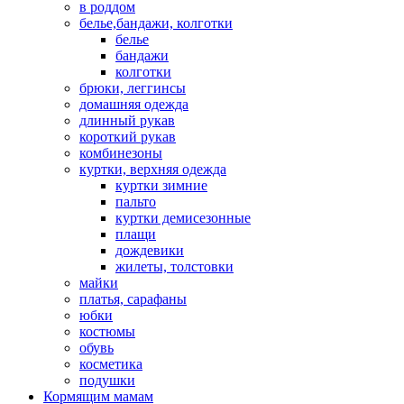
в роддом
белье,бандажи, колготки
белье
бандажи
колготки
брюки, леггинсы
домашняя одежда
длинный рукав
короткий рукав
комбинезоны
куртки, верхняя одежда
куртки зимние
пальто
куртки демисезонные
плащи
дождевики
жилеты, толстовки
майки
платья, сарафаны
юбки
костюмы
обувь
косметика
подушки
Кормящим мамам