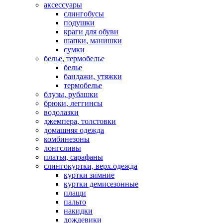
аксессуары
слингобусы
подушки
краги для обуви
шапки, манишки
сумки
белье, термобелье
белье
бандажи, утяжки
термобелье
блузы, рубашки
брюки, леггинсы
водолазки
джемпера, толстовки
домашняя одежда
комбинезоны
лонгсливы
платья, сарафаны
слингокуртки, верх.одежда
куртки зимние
куртки демисезонные
плащи
пальто
накидки
дождевики