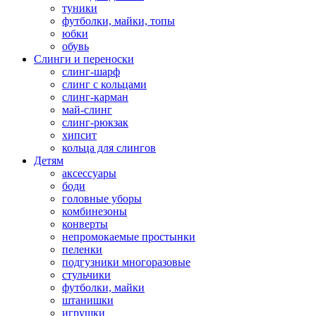
туники
футболки, майки, топы
юбки
обувь
Слинги и переноски
слинг-шарф
слинг с кольцами
слинг-карман
май-слинг
слинг-рюкзак
хипсит
кольца для слингов
Детям
аксессуары
боди
головные уборы
комбинезоны
конверты
непромокаемые простынки
пеленки
подгузники многоразовые
стульчики
футболки, майки
штанишки
игрушки