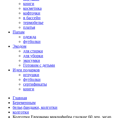
книги
косметика
кофточки
в бассейн
термобелье
платья
Папам
одежда
футболки
Экодом
для стирки
для уборки
экосумки
Готовим с детьми
Идеи подарков
игрушки
футболки
сертификаты
книги
Главная
Беременным
белье,бандажи, колготки
колготки
Колготки Евромама микрофибра гладкие 60 ден, загар