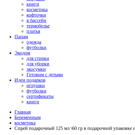
книги
косметика
кофточки
в бассейн
термобелье
платья
Папам
одежда
футболки
Экодом
для стирки
для уборки
экосумки
Готовим с детьми
Идеи подарков
игрушки
футболки
сертификаты
книги
Главная
Беременным
косметика
Спрей подарочный 125 мл \60 гр в подарочной упаковке из 