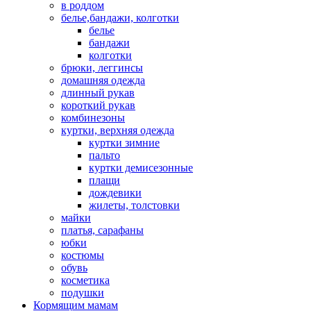
в роддом
белье,бандажи, колготки
белье
бандажи
колготки
брюки, леггинсы
домашняя одежда
длинный рукав
короткий рукав
комбинезоны
куртки, верхняя одежда
куртки зимние
пальто
куртки демисезонные
плащи
дождевики
жилеты, толстовки
майки
платья, сарафаны
юбки
костюмы
обувь
косметика
подушки
Кормящим мамам