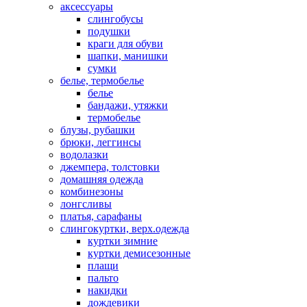
аксессуары
слингобусы
подушки
краги для обуви
шапки, манишки
сумки
белье, термобелье
белье
бандажи, утяжки
термобелье
блузы, рубашки
брюки, леггинсы
водолазки
джемпера, толстовки
домашняя одежда
комбинезоны
лонгсливы
платья, сарафаны
слингокуртки, верх.одежда
куртки зимние
куртки демисезонные
плащи
пальто
накидки
дождевики