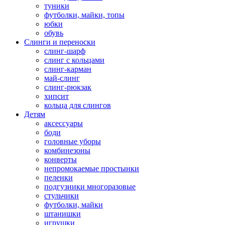
туники
футболки, майки, топы
юбки
обувь
Слинги и переноски
слинг-шарф
слинг с кольцами
слинг-карман
май-слинг
слинг-рюкзак
хипсит
кольца для слингов
Детям
аксессуары
боди
головные уборы
комбинезоны
конверты
непромокаемые простынки
пеленки
подгузники многоразовые
стульчики
футболки, майки
штанишки
игрушки