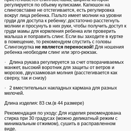
регулируется по объему кулисками.
Капюшон на
слинговставке не отстегивается, есть регулировка
вокруг лица ребенка.
Пальто имеет молнии на уровни
груди для доступа к ребенку: достаточно расстегнуть
молнии и просунуть в них руки, чтобы получить доступ к
груди мамы для кормления ребенка или проверить
малыша и поправить слинг.
Если вы заходите в куртке
в помещение, то рекомендуем спустить с головы
Слингокуртка
не является переноской!
Для ношения
ребенка необходим слинг или эрго-рюкзак.
· Длина рукава регулируется за счет отворачиваемых
манжет,
высокий воротник для защиты от ветров и
морозов, двухзамковая молния (расстегивается как
сверху, так и снизу)
· 2
вместительных накладных кармана для разных
мелочей.
Длина изделия: 83 см.(в 44 размере)
Рекомендация по уходу
: Для изделия рекомендована
стирка при 30 градусах (можно деликатный режим с
минимальным отжимом), сушить в расправленном
виде.