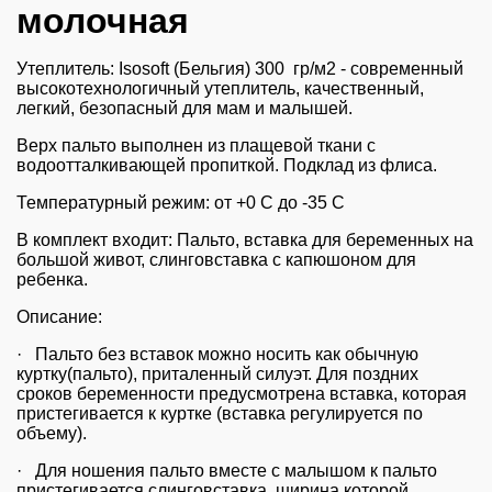
молочная
Утеплитель:
Isosoft (Бельгия)
300 гр/м2 - современный
высокотехнологичный утеплитель, качественный,
легкий, безопасный для мам и малышей.
Верх пальто выполнен из плащевой ткани с
водоотталкивающей пропиткой. Подклад из флиса.
Температурный режим
: от +0 С до -35 С
В комплект входит
: Пальто, вставка для беременных на
большой живот, с
линговставка с капюшоном для
ребенка
.
Описание:
· Пальто без вставок можно носить как обычную
куртку(пальто), приталенный силуэт. Для поздних
сроков беременности предусмотрена вставка, которая
пристегивается к куртке (вставка
регулируется по
объему
).
·
Для ношения пальто вместе с малышом
к пальто
пристегивается слинговставка, ширина которой