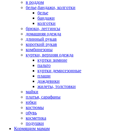
в роддом
белье,бандажи, колготки
белье
бандажи
колготки
брюки, леггинсы
домашняя одежда
длинный рукав
короткий рукав
комбинезоны
куртки, верхняя одежда
куртки зимние
пальто
куртки демисезонные
плащи
дождевики
жилеты, толстовки
майки
платья, сарафаны
юбки
костюмы
обувь
косметика
подушки
Кормящим мамам