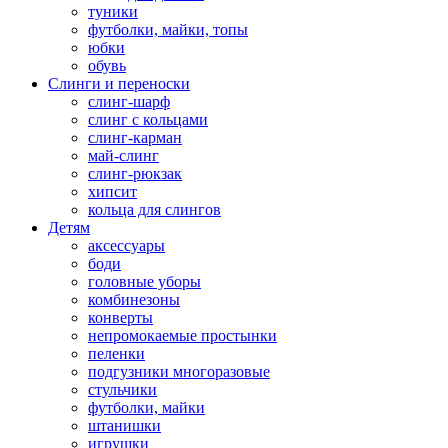
туники
футболки, майки, топы
юбки
обувь
Слинги и переноски
слинг-шарф
слинг с кольцами
слинг-карман
май-слинг
слинг-рюкзак
хипсит
кольца для слингов
Детям
аксессуары
боди
головные уборы
комбинезоны
конверты
непромокаемые простынки
пеленки
подгузники многоразовые
стульчики
футболки, майки
штанишки
игрушки