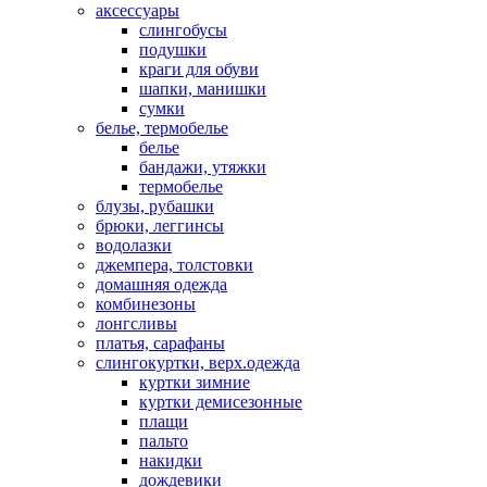
аксессуары
слингобусы
подушки
краги для обуви
шапки, манишки
сумки
белье, термобелье
белье
бандажи, утяжки
термобелье
блузы, рубашки
брюки, леггинсы
водолазки
джемпера, толстовки
домашняя одежда
комбинезоны
лонгсливы
платья, сарафаны
слингокуртки, верх.одежда
куртки зимние
куртки демисезонные
плащи
пальто
накидки
дождевики