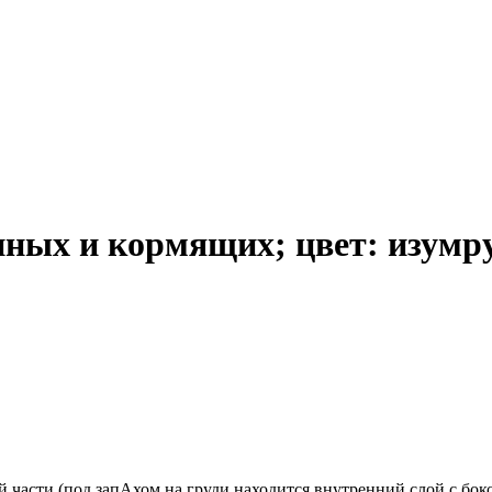
ных и кормящих; цвет: изумру
.
й части (под запАхом на груди находится внутренний слой с бо