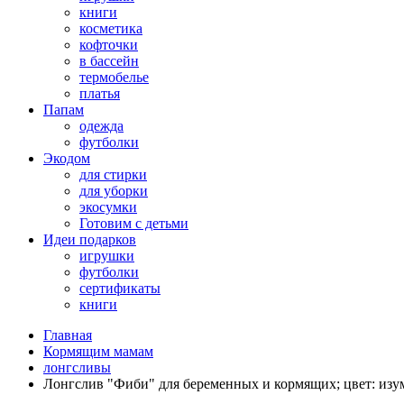
книги
косметика
кофточки
в бассейн
термобелье
платья
Папам
одежда
футболки
Экодом
для стирки
для уборки
экосумки
Готовим с детьми
Идеи подарков
игрушки
футболки
сертификаты
книги
Главная
Кормящим мамам
лонгсливы
Лонгслив "Фиби" для беременных и кормящих; цвет: изу