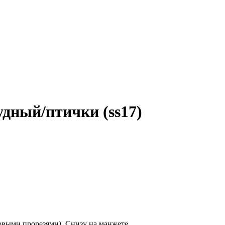
дный/птички (ss17)
ковыми прорезями). Снизу на манжете.