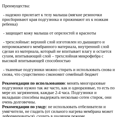
Преимущества:
- надежно прилегает к телу малыша (м
ягкие резиночки
присборивают края подгузника и прижимают их к ножкам
ребенка)
- защищает кожу малыша от опрелостей и красноты
- трехслойные: верхний слой изготовлен из дышащего и
непромокаемого мембранного материала, внутренний слой
сделан из материала, который не впитывает влагу и остается
сухим, впитывающий слой – трехслойная микрофибра с
высокой впитывающей способностью
- тканевые подгузники можно стирать и использовать снова и
снова, что существенно сэкономит семейный бюджет
Рекомендации по использованию
: менять многоразовые
подгузники нужно так же часто, как и одноразовые, то есть по
мере их загрязнения, каждые 2-4 часа. Подгузники и
вкладыши способны выдержать несколько сотен стирок, они
очень долговечны.
Рекомендации по уходу
: не использовать отбеливатели и
умягчители, не гладить (от сильного нагрева мембрана может
деформироваться), сушить в щадящем режиме.