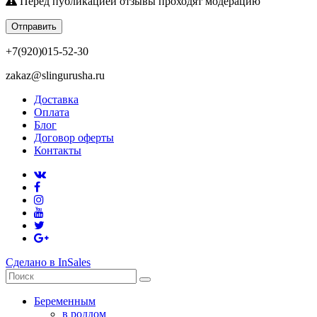
Перед публикацией отзывы проходят модерацию
Отправить
+7(920)015-52-30
zakaz@slingurusha.ru
Доставка
Оплата
Блог
Договор оферты
Контакты
Сделано в InSales
Беременным
в роддом