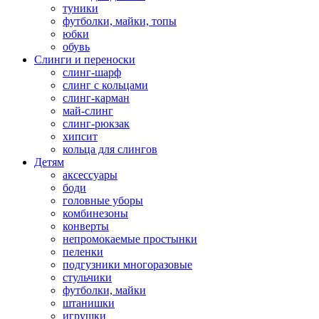
туники
футболки, майки, топы
юбки
обувь
Слинги и переноски
слинг-шарф
слинг с кольцами
слинг-карман
май-слинг
слинг-рюкзак
хипсит
кольца для слингов
Детям
аксессуары
боди
головные уборы
комбинезоны
конверты
непромокаемые простынки
пеленки
подгузники многоразовые
стульчики
футболки, майки
штанишки
игрушки