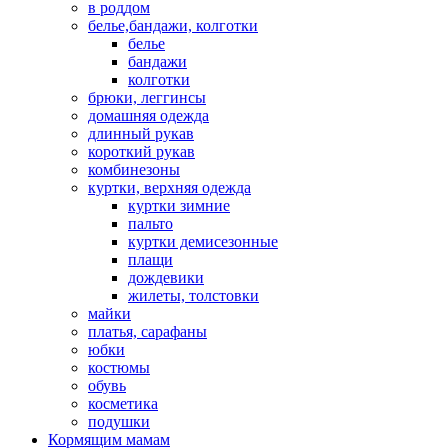
в роддом
белье,бандажи, колготки
белье
бандажи
колготки
брюки, леггинсы
домашняя одежда
длинный рукав
короткий рукав
комбинезоны
куртки, верхняя одежда
куртки зимние
пальто
куртки демисезонные
плащи
дождевики
жилеты, толстовки
майки
платья, сарафаны
юбки
костюмы
обувь
косметика
подушки
Кормящим мамам