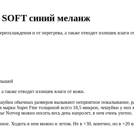
 SOFT синий меланж
переохлаждения и от перегрева, а также отводит излишек влаги о
алышей
, а также отводит излишек влаги от кожи.
шуйки обычных размеров вызывают неприятное покалывание, раз
марки Super Fine толщиной всего 18,5 микрон, чешуйки у них кр
е Norveg можно носить весь день напролет, в нем очень уютно.
онное. Ходить в нем можно и летом. Не в +30, конечно, но в +20