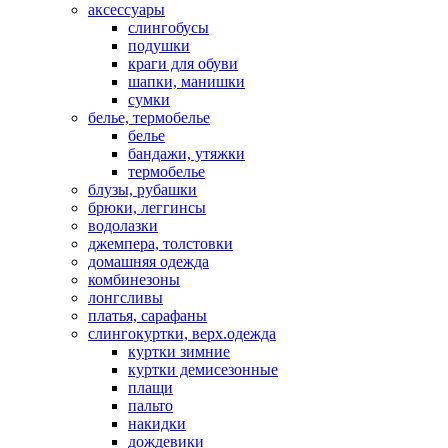
аксессуары
слингобусы
подушки
краги для обуви
шапки, манишки
сумки
белье, термобелье
белье
бандажи, утяжки
термобелье
блузы, рубашки
брюки, леггинсы
водолазки
джемпера, толстовки
домашняя одежда
комбинезоны
лонгсливы
платья, сарафаны
слингокуртки, верх.одежда
куртки зимние
куртки демисезонные
плащи
пальто
накидки
дождевики