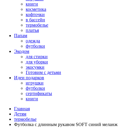
книги
косметика
кофточки
в бассейн
термобелье
платья
Папам
одежда
футболки
Экодом
для стирки
для уборки
экосумки
Готовим с детьми
Идеи подарков
игрушки
футболки
сертификаты
книги
Главная
Детям
термобелье
Футболка с длинным рукавом SOFT синий меланж