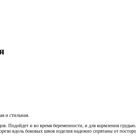
я
я и стильная.
дов. Подойдет и во время беременности, и для кормления грудь
рези вдоль боковых швов изделия надежно спрятаны от посторо