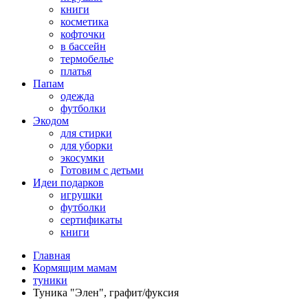
книги
косметика
кофточки
в бассейн
термобелье
платья
Папам
одежда
футболки
Экодом
для стирки
для уборки
экосумки
Готовим с детьми
Идеи подарков
игрушки
футболки
сертификаты
книги
Главная
Кормящим мамам
туники
Туника "Элен", графит/фуксия