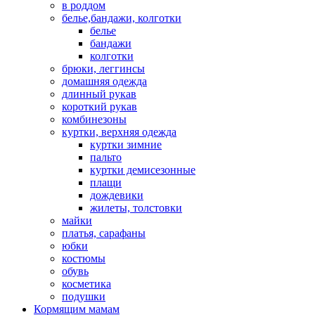
в роддом
белье,бандажи, колготки
белье
бандажи
колготки
брюки, леггинсы
домашняя одежда
длинный рукав
короткий рукав
комбинезоны
куртки, верхняя одежда
куртки зимние
пальто
куртки демисезонные
плащи
дождевики
жилеты, толстовки
майки
платья, сарафаны
юбки
костюмы
обувь
косметика
подушки
Кормящим мамам