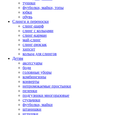
туники
футболки, майки, топы
юбки
обувь
Слинги и переноски
слинг-шарф
слинг с кольцами
слинг-карман
май-слинг
слинг-рюкзак
хипсит
кольца для слингов
Детям
аксессуары
боди
головные уборы
комбинезоны
конверты
непромокаемые простынки
пеленки
подгузники многоразовые
стульчики
футболки, майки
штанишки
игрушки