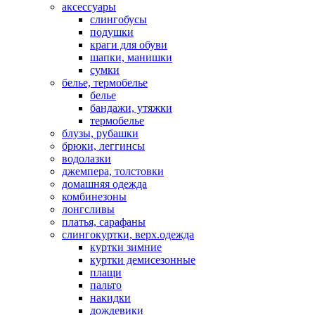
аксессуары
слингобусы
подушки
краги для обуви
шапки, манишки
сумки
белье, термобелье
белье
бандажи, утяжки
термобелье
блузы, рубашки
брюки, леггинсы
водолазки
джемпера, толстовки
домашняя одежда
комбинезоны
лонгсливы
платья, сарафаны
слингокуртки, верх.одежда
куртки зимние
куртки демисезонные
плащи
пальто
накидки
дождевики