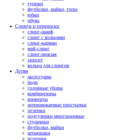
туники
футболки, майки, топы
юбки
обувь
Слинги и переноски
слинг-шарф
слинг с кольцами
слинг-карман
май-слинг
слинг-рюкзак
хипсит
кольца для слингов
Детям
аксессуары
боди
головные уборы
комбинезоны
конверты
непромокаемые простынки
пеленки
подгузники многоразовые
стульчики
футболки, майки
штанишки
игрушки