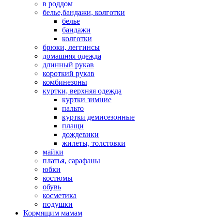
в роддом
белье,бандажи, колготки
белье
бандажи
колготки
брюки, леггинсы
домашняя одежда
длинный рукав
короткий рукав
комбинезоны
куртки, верхняя одежда
куртки зимние
пальто
куртки демисезонные
плащи
дождевики
жилеты, толстовки
майки
платья, сарафаны
юбки
костюмы
обувь
косметика
подушки
Кормящим мамам