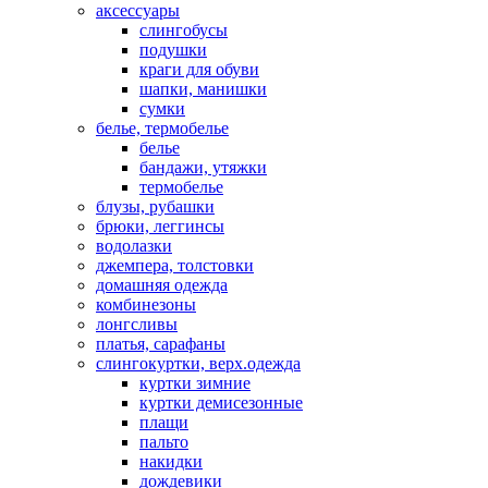
аксессуары
слингобусы
подушки
краги для обуви
шапки, манишки
сумки
белье, термобелье
белье
бандажи, утяжки
термобелье
блузы, рубашки
брюки, леггинсы
водолазки
джемпера, толстовки
домашняя одежда
комбинезоны
лонгсливы
платья, сарафаны
слингокуртки, верх.одежда
куртки зимние
куртки демисезонные
плащи
пальто
накидки
дождевики