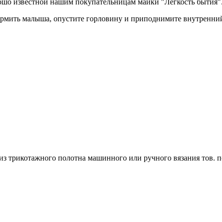
рошо известной нашим покупательницам майки "Легкость бытия"
ормить малыша, опустите горловину и приподнимите внутренний
з трикотажного полотна машинного или ручного вязания тов. по