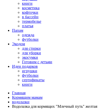
книги
косметика
кофточки
в бассейн
термобелье
платья
Папам
одежда
футболки
Экодом
для стирки
для уборки
экосумки
Готовим с детьми
Идеи подарков
игрушки
футболки
сертификаты
книги
Главная
Кормящим мамам
водолазки
Водолазка для кормящих "Млечный путь" желтая