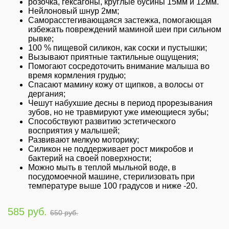
розочка, гексагоны, круглые бусины 15мм и 12мм.
Нейлоновый шнур 2мм;
Саморасстегивающаяся застежка, помогающая
избежать повреждений маминой шеи при сильном
рывке;
100 % пищевой силикон, как соски и пустышки;
Вызывают приятные тактильные ощущения;
Помогают сосредоточить внимание малыша во
время кормления грудью;
Спасают мамину кожу от щипков, а волосы от
дергания;
Чешут набухшие десны в период прорезывания
зубов, но не травмируют уже имеющиеся зубы;
Способствуют развитию эстетического
восприятия у малышей;
Развивают мелкую моторику;
Силикон не поддерживает рост микробов и
бактерий на своей поверхности;
Можно мыть в теплой мыльной воде, в
посудомоечной машине, стерилизовать при
температуре выше 100 градусов и ниже -20.
585 руб.
650 руб.