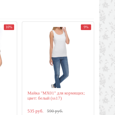
10%
9%
Майка "МХ01" для кормящих;
цвет: белый (ss17)
535 руб.
590 руб.