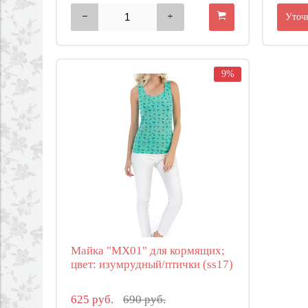
Уточ
9%
Майка "МХ01" для кормящих;
цвет: изумрудный/птички (ss17)
625 руб.
690 руб.