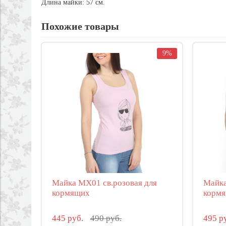
Длина майки: 57 см.
Похожие товары
9%
Майка МХ01 св.розовая для
Майка
кормящих
корм
445 руб.
490 руб.
495 р