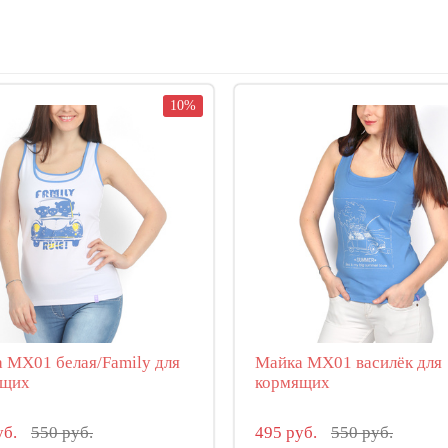
10%
 МХ01 белая/Family для
Майка МХ01 василёк для
ящих
кормящих
уб.
550 руб.
495 руб.
550 руб.