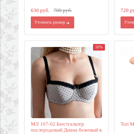
630 руб.
700 руб.
720 р
Уточнить размер
Уточ
10%
МЛ 107-02 Бюстгальтер
Топ М
послеродовый Диана бежевый в