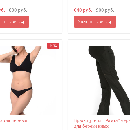
уб.
800 руб.
640 руб.
900 руб.
нить размер
Уточнить размер
10%
ария черный
Брюки утепл. "Агата" чер
для беременных