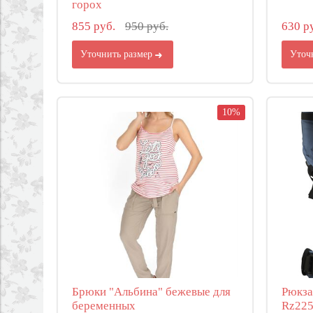
горох
855 руб.
950 руб.
630 р
Уточнить размер
Уточ
10%
Брюки "Альбина" бежевые для
Рюкза
беременных
Rz22