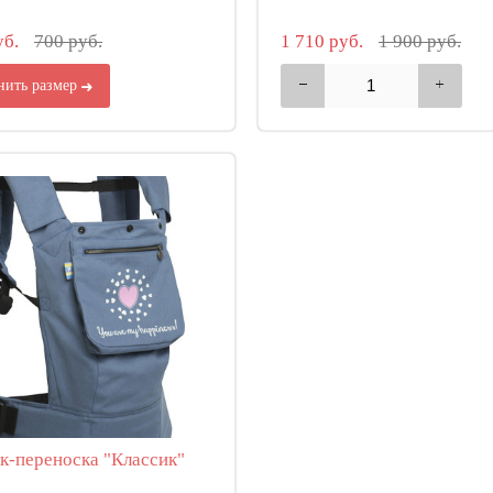
уб.
700 руб.
1 710 руб.
1 900 руб.
нить размер
к-переноска "Классик"
5