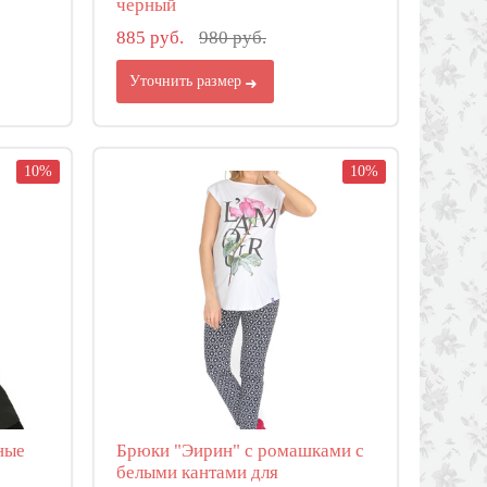
черный
885 руб.
980 руб.
Уточнить размер
10%
10%
ные
Брюки "Эирин" с ромашками с
белыми кантами для