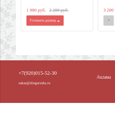
1 980 руб.
2 200 руб.
3 200 
Уточнить размер
+7(920)015-52-30
Доставка
zakaz@slingurusha.ru