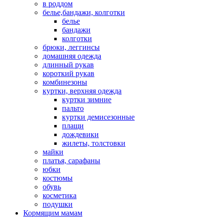
в роддом
белье,бандажи, колготки
белье
бандажи
колготки
брюки, леггинсы
домашняя одежда
длинный рукав
короткий рукав
комбинезоны
куртки, верхняя одежда
куртки зимние
пальто
куртки демисезонные
плащи
дождевики
жилеты, толстовки
майки
платья, сарафаны
юбки
костюмы
обувь
косметика
подушки
Кормящим мамам