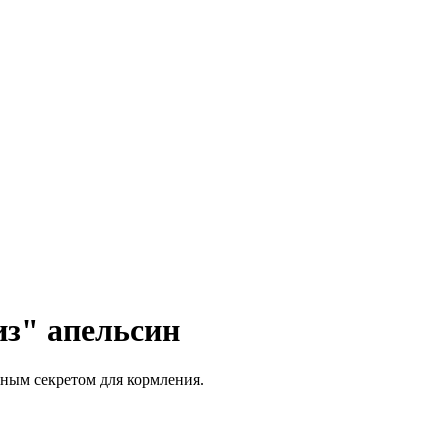
з" апельсин
тным секретом для кормления.