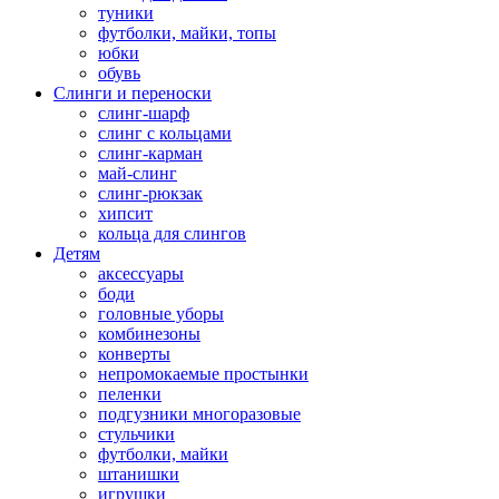
туники
футболки, майки, топы
юбки
обувь
Слинги и переноски
слинг-шарф
слинг с кольцами
слинг-карман
май-слинг
слинг-рюкзак
хипсит
кольца для слингов
Детям
аксессуары
боди
головные уборы
комбинезоны
конверты
непромокаемые простынки
пеленки
подгузники многоразовые
стульчики
футболки, майки
штанишки
игрушки