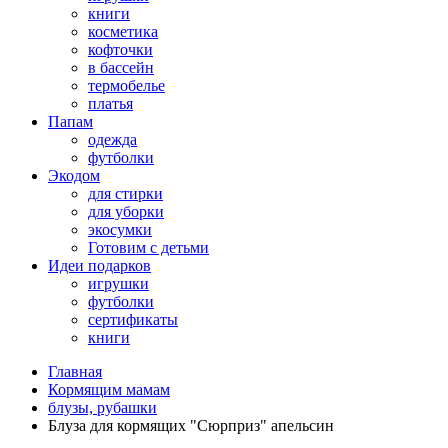
книги
косметика
кофточки
в бассейн
термобелье
платья
Папам
одежда
футболки
Экодом
для стирки
для уборки
экосумки
Готовим с детьми
Идеи подарков
игрушки
футболки
сертификаты
книги
Главная
Кормящим мамам
блузы, рубашки
Блуза для кормящих "Сюрприз" апельсин