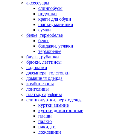
аксессуары
слингобусы
подушки
краги для обуви
шапки, манишки
сумки
белье, термобелье
белье
бандажи, утяжки
термобелье
блузы, рубашки
брюки, леггинсы
водолазки
джемпера, толстовки
домашняя одежда
комбинезоны
лонгсливы
платья, сарафаны
слингокуртки, верх.одежда
куртки зимние
куртки демисезонные
плащи
пальто
накидки
дождевики