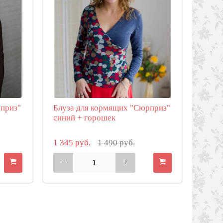
рприз"
Блуза для кормящих "Сюрприз"
синий + горошек
1 345 руб.
1 490 руб.