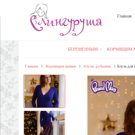
Главная
БЕРЕМЕННЫМ
КОРМЯЩИМ 
Главная
Кормящим мамам
блузы, рубашки
Блуза для