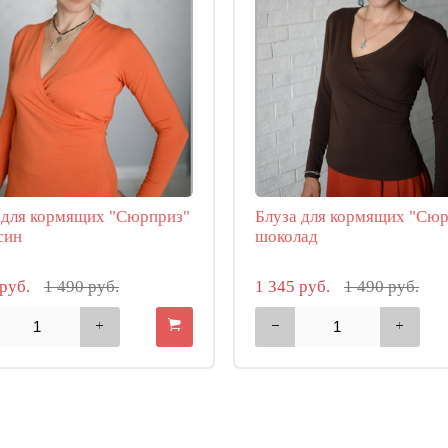
 для кормящих "Сюрприз"
Блуза для кормящих "Сю
син
шоколад
 руб.
1 490 руб.
1 345 руб.
1 490 руб.