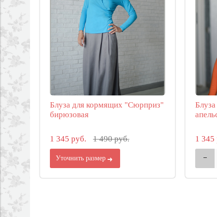
Блуза для кормящих "Сюрприз"
Блуза
бирюзовая
апель
1 345 руб.
1 490 руб.
1 345
Уточнить размер