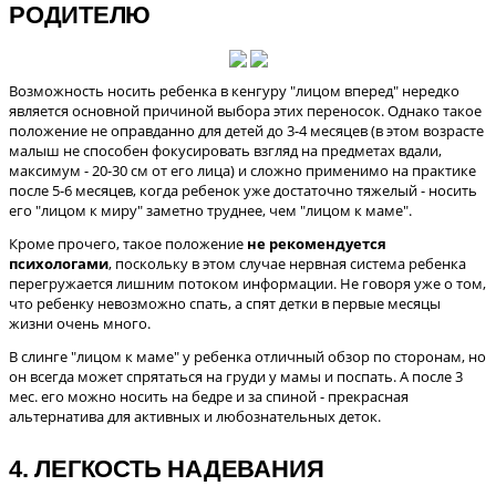
РОДИТЕЛЮ
Возможность носить ребенка в кенгуру "лицом вперед" нередко
является основной причиной выбора этих переносок. Однако такое
положение не оправданно для детей до 3-4 месяцев (в этом возрасте
малыш не способен фокусировать взгляд на предметах вдали,
максимум - 20-30 см от его лица)
и сложно применимо на практике
после 5-6 месяцев, когда ребенок уже достаточно тяжелый - носить
его "лицом к миру" заметно труднее, чем "лицом к маме".
Кроме прочего, такое положение
не рекомендуется
психологами
, поскольку в этом случае нервная система ребенка
перегружается лишним потоком информации. Не говоря уже о том,
что ребенку невозможно спать, а спят детки в первые месяцы
жизни очень много.
В слинге "лицом к маме" у ребенка отличный обзор по сторонам, но
он всегда может спрятаться на груди у мамы и поспать. А после 3
мес. его можно носить на бедре и за спиной -
прекрасная
альтернатива для активных и любознательных деток.
4. ЛЕГКОСТЬ НАДЕВАНИЯ