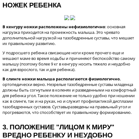
НОЖЕК РЕБЕНКА
В кенгуру ножки расположены нефизиологично
: основная
нагрузка приходится на промежность малыша. Это чревато
дополнительной нагрузкой на тазобедренные суставы, что мешает
их правильному развитию.
У подросшего ребенка свисающие ноги кроме прочего еще и
мешают маме во время ходьбы и причиняют беспокойство самому
малышу (поэтому более 9 кг в кенгуру носить тяжело и неудобно
как для взрослого, так и для ребенка).
В слинге ножки малыша располагаются физиологично
,
ортопедически верно. Незрелые тазобедренные суставы младенца
должны быть согнутыми в коленях и разведенными на комфортный
для ребенка угол. Такое положение не только удобно при ношении
как в слинге, так и на руках, но и служит профилактикой дисплазии
тазобедренных суставов. Суставыразведены на правиьный угол и
прогреваются, что способствует их правильному формированию.
3. ПОЛОЖЕНИЕ "ЛИЦОМ К МИРУ"
ВРЕДНО РЕБЕНКУ И НЕУДОБНО