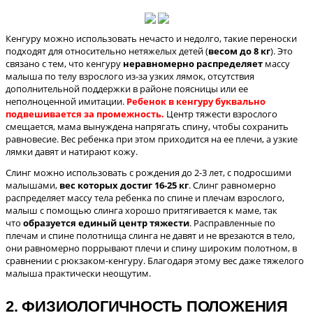
Кенгуру
можно использовать нечасто и недолго, такие переноски
подходят для относительно нетяжелых детей (
весом до 8 кг
). Это
связано с тем, что кенгуру
неравномерно распределяет
массу
малыша по телу взрослого из-за узких лямок, отсутствия
дополнительной поддержки в районе поясницы или ее
неполноценной имитации.
Ребенок в кенгуру буквально
подвешивается за промежность.
Центр тяжести взрослого
смещается, мама вынуждена напрягать спину, чтобы сохранить
равновесие. Вес ребенка при этом приходится на ее плечи, а узкие
лямки давят и натирают кожу.
Слинг можно использовать с рождения до 2-3 лет, с подросшими
малышами,
вес которых достиг 16-25 кг
. Слинг равномерно
распределяет массу тела ребенка по спине и плечам взрослого,
малыш с помощью слинга хорошо притягивается к маме, так
что
образуется единый центр тяжести
.
Расправленные по
плечам и спине полотнища слинга не давят и не врезаются в тело,
они равномерно поррывают плечи и спину широким полотном, в
сравнении с рюкзаком-кенгуру.
Благодаря этому вес даже тяжелого
малыша практически неощутим.
2. ФИЗИОЛОГИЧНОСТЬ ПОЛОЖЕНИЯ