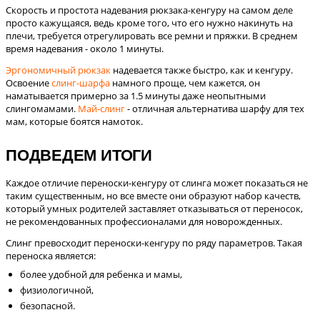
Скорость и простота надевания рюкзака-кенгуру на самом деле
просто кажущаяся, ведь кроме того, что его нужно накинуть на
плечи, требуется отрегулировать все ремни и пряжки. В среднем
время надевания - около 1 минуты.
Эргономичный рюкзак
надевается также быстро, как и кенгуру.
Освоение
слинг-шарфа
намного проще, чем кажется, он
наматывается примерно за 1.5 минуты даже неопытными
слингомамами.
Май-слинг
- отличная альтернатива шарфу для тех
мам, которые боятся намоток.
ПОДВЕДЕМ ИТОГИ
Каждое отличие переноски-кенгуру от слинга может показаться не
таким существенным, но все вместе они образуют набор качеств,
который умных родителей заставляет отказываться от переносок,
не рекомендованных профессионалами для новорожденных.
Слинг
превосходит переноски-кенгуру по ряду параметров.
Такая
переноска является:
более удобной для ребенка и мамы,
физиологичной,
безопасной.