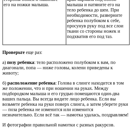
его на ножки малыша.
малыша и натяните его на
тело ребенка до шеи. При
необходимости, разверните
ребенка полубоком к себе,
просунув руку под все слои
ткани со стороны ножек и
подхватив его под таз.
Проверьте
еще раз:
а)
позу ребенка
: тело расположено полубоком к вам, по
диагонали, попа — ниже головы, колени приведены к
животу;
б)
расположение ребенка
: Голова в слинге находится в том
же положении, что и при ношении на руках. Между
подбородком малыша и его грудью помещаются один-два
ваших пальца. Вы всегда видите лицо ребенка. Если вы
возьмете ребенка на руки поверх слинга, а затем уберете руки
— поза ребенка не изменится или изменится
незначительно. Если всё так — намотка удалась, поздравляем!
И фотографии правильной намотки с разных ракурсов.