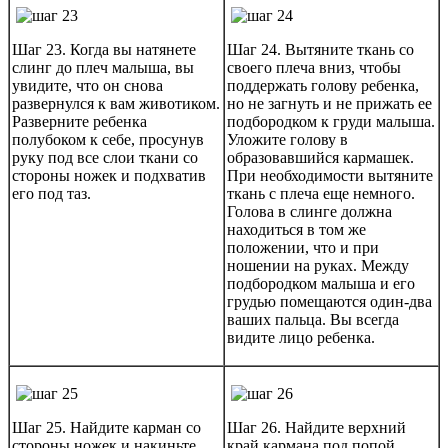
Шаг 23. Когда вы натянете
Шаг 24. Вытяните ткань со
слинг до плеч малыша, вы
своего плеча вниз, чтобы
увидите, что он снова
поддержать голову ребенка,
развернулся к вам животиком.
но не загнуть и не прижать ее
Разверните ребенка
подбородком к груди малыша.
полубоком к себе, просунув
Уложите голову в
руку под все слои ткани со
образовавшийся кармашек.
стороны ножек и подхватив
При необходимости вытяните
его под таз.
ткань с плеча еще немного.
Голова в слинге должна
находиться в том же
положении, что и при
ношении на руках. Между
подбородком малыша и его
грудью помещаются один-два
ваших пальца. Вы всегда
видите лицо ребенка.
Шаг 25. Найдите карман со
Шаг 26. Найдите верхний
стороны ножек и накиньте
край кармана под попой