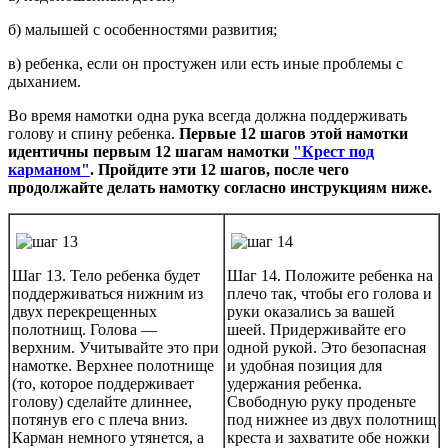
б) малышей с особенностями развития;
в) ребенка, если он простужен или есть иные проблемы с
дыханием.
Во время намотки одна рука всегда должна поддерживать
голову и спину ребенка.
Первые 12 шагов этой намотки
идентичны первым 12 шагам намотки
"Крест под
карманом"
. Пройдите эти 12 шагов, после чего
продолжайте делать намотку согласно инструкциям ниже.
Шаг 13. Тело ребенка будет
Шаг 14. Положите ребенка на
поддерживаться нижним из
плечо так, чтобы его голова и
двух перекрещенных
руки оказались за вашей
полотнищ. Голова —
шеей. Придерживайте его
верхним. Учитывайте это при
одной рукой. Это безопасная
намотке. Верхнее полотнище
и удобная позиция для
(то, которое поддерживает
удержания ребенка.
голову) сделайте длиннее,
Свободную руку проденьте
потянув его с плеча вниз.
под нижнее из двух полотнищ
Карман немного утянется, а
креста и захватите обе ножки