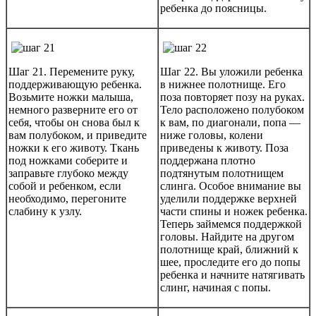
ребенка до поясницы.
Шаг 21. Перемените руку,
Шаг 22. Вы уложили ребенка
поддерживающую ребенка.
в нижнее полотнище. Его
Возьмите ножки малыша,
поза повторяет позу на руках.
немного разверните его от
Тело расположено полубоком
себя, чтобы он снова был к
к вам, по диагонали, попа —
вам полубоком, и приведите
ниже головы, колени
ножки к его животу. Ткань
приведены к животу. Поза
под ножками соберите и
поддержана плотно
заправьте глубоко между
подтянутым полотнищем
собой и ребенком, если
слинга. Особое внимание вы
необходимо, перегоните
уделили поддержке верхней
слабину к узлу.
части спины и ножек ребенка.
Теперь займемся поддержкой
головы. Найдите на другом
полотнище край, ближний к
шее, проследите его до попы
ребенка и начните натягивать
слинг, начиная с попы.