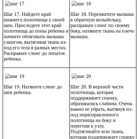
Шаг 17. Найдите край
Шаг 18. Перехватите малыша
нижнего полотнища у своей
в обратную колыбельку,
шеи. Проследите этот край
расправьте слинг по своему
полотнища до попы ребенка и
боку, натяните ткань на плечо
начните обтягивать малыша
малыша.
слингом, вытягивая ткань из-
под его тела в разных местах.
Расправьте слинг до лопаток
ребенка.
Шаг 19. Натяните слинг до
Шаг 20. В верхней части
шеи ребенка.
полотнища, которая
поддерживает спинку,
образовалась слабина. Очень
важно ее убрать, вытянув из-
под нерасправленного
полотнища на боку и
перегнав к узлу.
Подтягивайте всю ткань,
которая поддерживает спинку