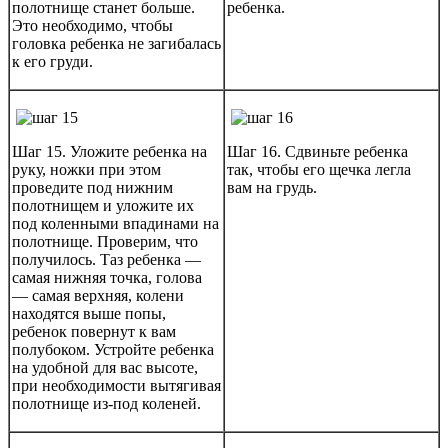
полотнище станет больше.
ребенка.
Это необходимо, чтобы
головка ребенка не загибалась
к его груди.
Шаг 15. Уложите ребенка на
Шаг 16. Сдвиньте ребенка
руку, ножки при этом
так, чтобы его щечка легла
проведите под нижним
вам на грудь.
полотнищем и уложите их
под коленными впадинами на
полотнище. Проверим, что
получилось. Таз ребенка —
самая нижняя точка, голова
— самая верхняя, колени
находятся выше попы,
ребенок повернут к вам
полубоком. Устройте ребенка
на удобной для вас высоте,
при необходимости вытягивая
полотнище из-под коленей.