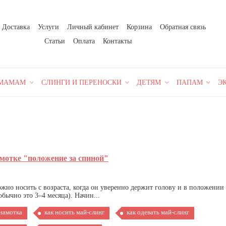
Доставка
Услуги
Личный кабинет
Корзина
Обратная связь
Статьи
Оплата
Контакты
МАМАМ
СЛИНГИ И ПЕРЕНОСКИ
ДЕТЯМ
ПАПАМ
Э
мотке "положение за спиной"
жно носить с возраста, когда он уверенно держит голову и в положении
бычно это 3–4 месяца). Начин...
 намотка
как носить май-слинг
как одевать май-слинг