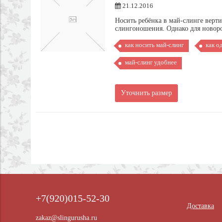
21.12.2016
Носить ребёнка в май-слинге верт
слингоношения. Однако для новоро
как носить май-слинг
как о
май-слинг удобнее
Уточнить размер
+7(920)015-52-30
Доставка
zakaz@slingurusha.ru