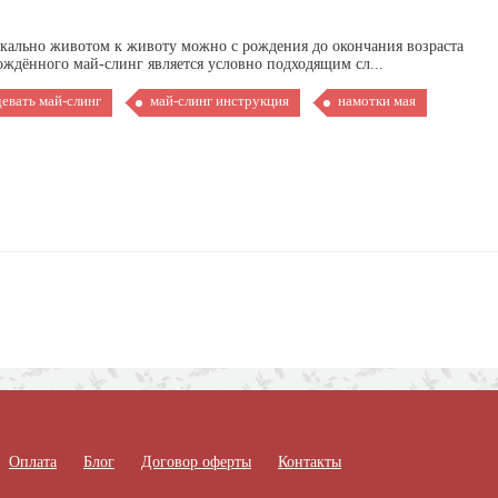
икально животом к животу можно с рождения до окончания возраста
ждённого май-слинг является условно подходящим сл...
девать май-слинг
май-слинг инструкция
намотки мая
Оплата
Блог
Договор оферты
Контакты