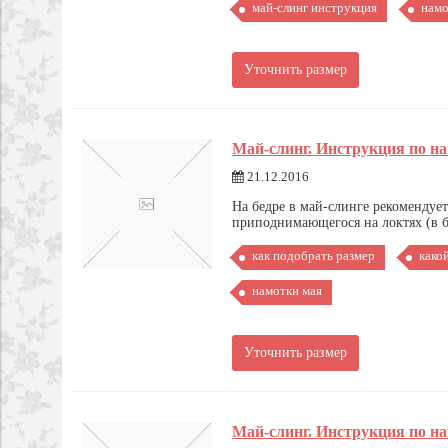
май-слинг инструкция
намо
Уточнить размер
Май-слинг. Инструкция по на
21.12.2016
На бедре в май-слинге рекомендуе
приподнимающегося на локтях (в бо
как подобрать размер
како
намотки мая
Уточнить размер
Май-слинг. Инструкция по н