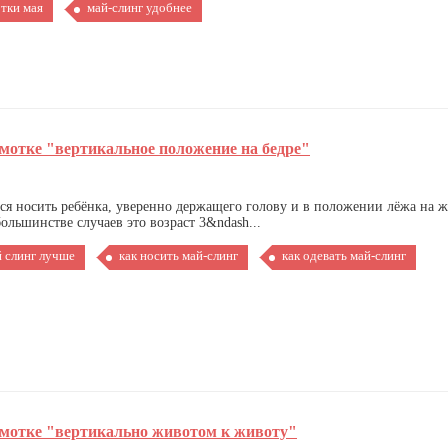
тки мая
май-слинг удобнее
мотке "вертикальное положение на бедре"
тся носить ребёнка, уверенно держащего голову и в положении лёжа на 
льшинстве случаев это возраст 3&ndash...
й слинг лучше
как носить май-слинг
как одевать май-слинг
амотке "вертикально животом к животу"