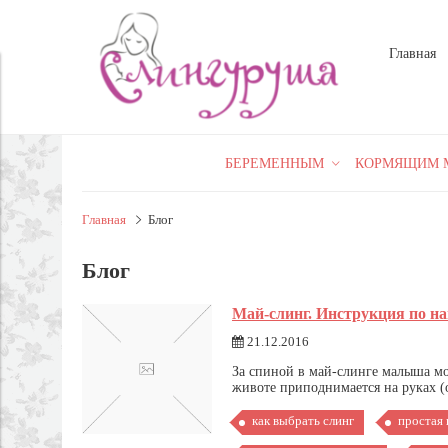
Главная
БЕРЕМЕННЫМ
КОРМЯЩИМ 
Главная
Блог
Блог
Май-слинг. Инструкция по на
21.12.2016
За спиной в май-слинге малыша мо
животе приподнимается на руках (о
как выбрать слинг
простая