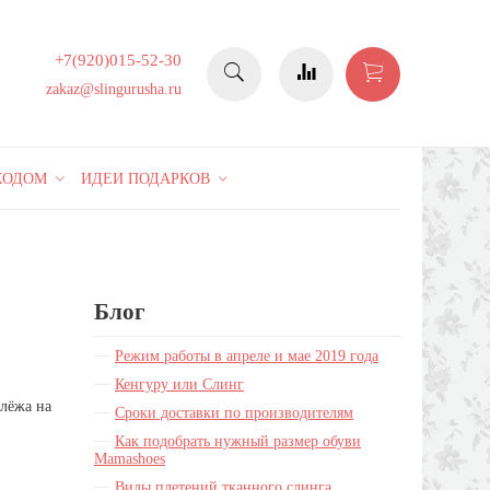
+7(920)015-52-30
zakaz@slingurusha.ru
КОДОМ
ИДЕИ ПОДАРКОВ
Блог
Режим работы в апреле и мае 2019 года
Кенгуру или Слинг
 лёжа на
Сроки доставки по производителям
Как подобрать нужный размер обуви
Mamashoes
Виды плетений тканного слинга