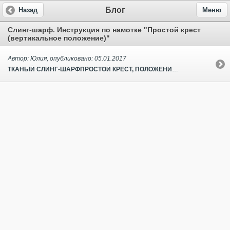
Блог
Назад
Меню
Слинг-шарф. Инструкция по намотке "Простой крест
(вертикальное положение)"
Автор: Юлия, опубликовано: 05.01.2017
ТКАНЫЙ СЛИНГ-ШАРФПРОСТОЙ КРЕСТ, ПОЛОЖЕНИЕ ВЕРТИКАЛЬНО Намотка «Простой крест» подходит для тканого слинга-шарфа длиной от 3,70 м. Размер шарфа зависит от роста и размера одежды носящего, а также толщины шарфа. В «Простом кресте» рекомендуется носить ребёнка, уверенно держащего голову и в положении лёжа на животе приподнимающегося на локтях (в большинстве случаев это возраст 3–4 месяца). Шаг 1. Найдите середину шарфа, возьмите шарф за верхний край и приложите его серединой к пояснице. Шаг 2. Соберите ткань гармошкой. Шаг 3. Держите собранные полотнища в одной руке, натяните их по пояснице и запомните ощущение. Такое натяжение вы должны все время ощущать во время намотки и по её окончании. Шаг 4. Забросьте собранные полотнища поочередно на одно плечо… Шаг 5. … и на второе. Шаг 6. Натяните слинг по пояснице и отмерьте глубину креста, в котором будет размещаться ребенок: до выступающих тазовых косточек (подвздошного гребня) или чуть выше, в зависимости от ваших индивидуальных особенностей. Шаг 7. Найдите за спиной края полотнищ, ближние к шее. Возьмитесь за них и перекрестите полотнища без перекрутов. Шаг 8. Соберите полотнища гармошкой. Шаг 9. Проденьте собранные полотнища под ткань на талии. Шаг 10. Завяжите временный одинарный узел спереди. Еще раз проверьте глубину креста. Вытяните всю ткань вперёд и почувствуйте натяжение...