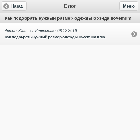
Блог
Назад
Меню
Как подобрать нужный размер одежды брэнда Ilovemum
Автор: Юлия, опубликовано: 08.12.2016
Как подобрать нужный размер одежды ilovemum Ключом к определению размера женской одежды является полуобхват груди. Полуобхват груди и есть ваш размер в отечественной системе. Так же мы рекомендуем померить Вам все три параметра: - Обхват груди (ОГ): измеряется горизонтально по выступающим точкам груди вокруг тела. (Полуобхват равен обхвату груди, деленному пополам); - Обхват талии / обхват пояса (ОТ): измеряется, не затягивая, по талии; - Обхват бедёр (ОБ): измерительная лента проходит по самым выступающим местам ягодиц. После того, как вы провели данные змерения, воспользуйтесь таблицей российских размеров, чтобы узнать свой размер. Нижеприведенные таблицы размеров помогут вам с максимальной точностью подобрать самый оптимальный вариант. Таблица размеров женской одежды Размер 42 44 46 48 50 52 54 Обхват груди 88 92 96 100 104 108 112 Обхват талии 70 74 78 82 86 90 94 Обхват бедер 94 98 102 106 110 114 118 Таблица размеров нижнего белья Размер белья Бюстгальтер Трусы Российский размер S 70-75 ABCD Бедра 88-94 см. 42-44 M 75-80 ABCD Бедра 98-102 см. 46-48 L 80-85 ABCD Бедра 106-110 см. 50-52 Таблица размеров детской одежды Размер 62 68 74 80 86 92 98 104 110 116 122 Рост (см.) 50-62 63-68 69-75 75-80 81-86 87-92 93-98 99-104 105-110 111-116...