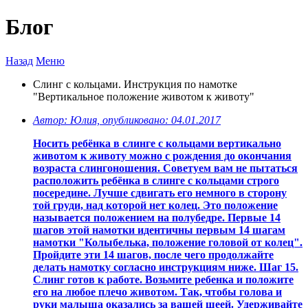
Блог
Назад
Меню
Слинг с кольцами. Инструкция по намотке
"Вертикальное положение животом к животу"
Автор: Юлия, опубликовано: 04.01.2017
Носить ребёнка в слинге с кольцами вертикально
животом к животу можно с рождения до окончания
возраста слингоношения. Советуем вам не пытаться
расположить ребёнка в слинге с кольцами строго
посередине. Лучше сдвигать его немного в сторону
той груди, над которой нет колец. Это положение
называется положением на полубедре. Первые 14
шагов этой намотки идентичны первым 14 шагам
намотки "Колыбелька, положение головой от колец".
Пройдите эти 14 шагов, после чего продолжайте
делать намотку согласно инструкциям ниже. Шаг 15.
Слинг готов к работе. Возьмите ребенка и положите
его на любое плечо животом. Так, чтобы голова и
руки малыша оказались за вашей шеей. Удерживайте