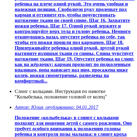
ребенка на плече одной рукой. Это очень удобная и
надежная позиция. Свободную руку проденьте под
карман и оттяните его, чтобы почувствовать
натяжение ткани по своей спине. Шаг 16. Захватите
ножки ребенка. Шаг 17. Одной рукой держите и
контролируйте верх тела и голову ребенка. Немного
откинувшись назад, опустите ребенка по себе, так
чтобы его ножки прошли под карманом. Шаг 18.
Придерживайте ребенка одной рукой, другой рукой
вытяните излишки ткани со спины. Спина чувствует
натяжение ткани. Шаг 19. Опустите ребенка на слинг,
как на жёрдочку: карман проходит по подколенным
впадинам, попа нависает над ним, просажена ниже
колен, ножки симметричны, разведены на
комфортный...
Слинг с кольцами. Инструкция по намотке
"Колыбелька, положение головой от колец"
Автор: Юлия, опубликовано: 04.01.2017
Положение «колыбелька» в слинге с кольцами
подходит для ношения детей с самого рождения. Оно
требует особого внимания к положению головы
ребенка и контроля позы малыша: в слинге кроха