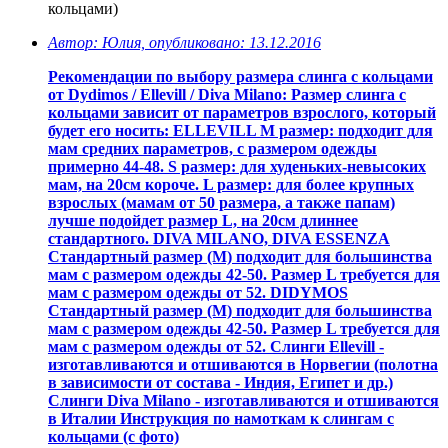
кольцами)
Автор: Юлия, опубликовано: 13.12.2016
Рекомендации по выбору размера слинга с кольцами
от Dydimos / Ellevill / Diva Milano: Размер слинга с
кольцами зависит от параметров взрослого, который
будет его носить: ELLEVILL М размер: подходит для
мам средних параметров, с размером одежды
примерно 44-48. S размер: для худеньких-невысоких
мам, на 20см короче. L размер: для более крупных
взрослых (мамам от 50 размера, а также папам)
лучше подойдет размер L, на 20см длиннее
стандартного. DIVA MILANO, DIVA ESSENZA
Стандартный размер (М) подходит для большинства
мам с размером одежды 42-50. Размер L требуется для
мам с размером одежды от 52. DIDYMOS
Стандартный размер (М) подходит для большинства
мам с размером одежды 42-50. Размер L требуется для
мам с размером одежды от 52. Слинги Ellevill -
изготавливаются и отшиваются в Норвегии (полотна
в зависимости от состава - Индия, Египет и др.)
Слинги Diva Milano - изготавливаются и отшиваются
в Италии Инструкция по намоткам к слингам с
кольцами (с фото)