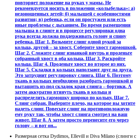
повторяет положение на руках у мамы. Не
рекомендуется носить в положении «колыбелька»: а)
недоношенных детей; б) малышей с особенностями
развития; в) ребенка, если он простужен или есть
иные проблемы с дыханием. Во время размещения
малыша в слинге и в процессе регулировки одна
рука всегда должна поддерживать голову и спину
ребенка. Шаг 1. Возьмите слинг одной рукой за
кольца, другой – за хвост. Соберите хвост гармошкой.
Шаг 2. Сложите слинг изнанкой внутрь и проденьте
собранный хвост в оба кольца. Шаг 3. Раскройте
кольца. Шаг 4. Проденьте хвост во второе из них.
Шаг 5. Складки в кольцах наползают друг на друга.
Это затруднит регулировку слинга. Шаг 6. Поэтому
ткань в кольцах необходимо разобрать гармошкой и
вытащить из-под складок края слинга – бортики. А
затем аккуратно втянуть ткань в кольца и
распределить гармошку широко по кольцу. Шаг 7.
Слинг собран. Выберите плечо, на которое вы хотите
надеть слинг. Повесьте слинг на противоположную
ему руку так, чтобы хвост слинга смотрел на ваш
живот. Шаг 8. А затем просто перенесите его через
голову – и вот он...
Размерная сетка Dydimos, Ellevill и Diva Milano (слинги с