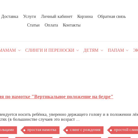
Доставка
Услуги
Личный кабинет
Корзина
Обратная связь
Статьи
Оплата
Контакты
МАМАМ
СЛИНГИ И ПЕРЕНОСКИ
ДЕТЯМ
ПАПАМ
Э
я по намотке "Вертикальное положение на бедре"
мендуется носить ребёнка, уверенно держащего голову и в положении лё
х (в большинстве случаев это возраст ...
кольцами
простая намотка
слинг с рождения
простой слин