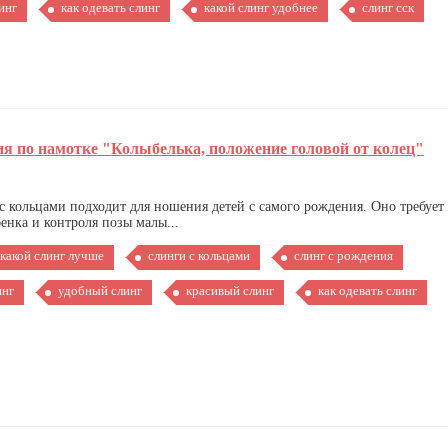
инг
как одевать слинг
какой слинг удобнее
слинг сск
я по намотке "Колыбелька, положение головой от колец"
с кольцами подходит для ношения детей с самого рождения. Оно требует
нка и контроля позы малы...
какой слинг лучше
слинги с кольцами
слинг с рождения
инг
удобный слинг
красивый слинг
как одевать слинг