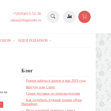
+7(920)015-52-30
zakaz@slingurusha.ru
КОДОМ
ИДЕИ ПОДАРКОВ
Блог
Режим работы в апреле и мае 2019 года
Кенгуру или Слинг
жа на
Сроки доставки по производителям
Как подобрать нужный размер обуви
Mamashoes
г
Виды плетений тканного слинга