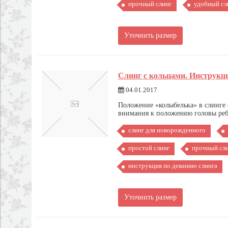
прочный слинг
удобный сл
Уточнить размер
Слинг с кольцами. Инструкци
04.01.2017
Положение «колыбелька» в слинге 
внимания к положению головы ребе
слинг для новорожденного
простой слинг
прочный сл
инструкция по деванию слинга
Уточнить размер